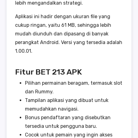
lebih mengandalkan strategi.
Aplikasi ini hadir dengan ukuran file yang
cukup ringan, yaitu 61 MB, sehingga lebih
mudah diunduh dan dipasang di banyak
perangkat Android. Versi yang tersedia adalah
1.00.01.
Fitur BET 213 APK
Pilihan permainan beragam, termasuk slot
dan Rummy.
Tampilan aplikasi yang dibuat untuk
memudahkan navigasi.
Bonus pendaftaran yang disebutkan
tersedia untuk pengguna baru.
Cocok untuk pemain yang ingin akses