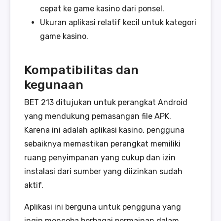
cepat ke game kasino dari ponsel.
Ukuran aplikasi relatif kecil untuk kategori
game kasino.
Kompatibilitas dan
kegunaan
BET 213 ditujukan untuk perangkat Android
yang mendukung pemasangan file APK.
Karena ini adalah aplikasi kasino, pengguna
sebaiknya memastikan perangkat memiliki
ruang penyimpanan yang cukup dan izin
instalasi dari sumber yang diizinkan sudah
aktif.
Aplikasi ini berguna untuk pengguna yang
ingin mencoba berbagai permainan dalam