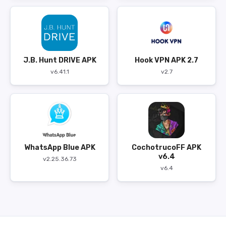
J.B. Hunt DRIVE APK
Hook VPN APK 2.7
v6.41.1
v2.7
WhatsApp Blue APK
CochotrucoFF APK
v6.4
v2.25.36.73
v6.4