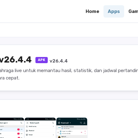
Home
Apps
Gam
 v26.4.4
APK
v26.4.4
lahraga live untuk memantau hasil, statistik, dan jadwal pertand
ra cepat.