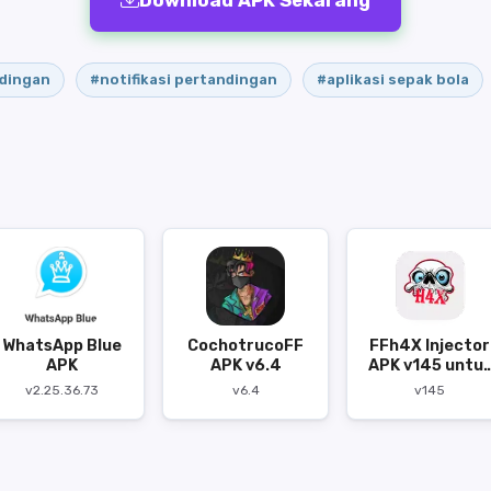
Download APK Sekarang
ndingan
#notifikasi pertandingan
#aplikasi sepak bola
WhatsApp Blue
CochotrucoFF
FFh4X Injector
APK
APK v6.4
APK v145 untu
Android
v2.25.36.73
v6.4
v145