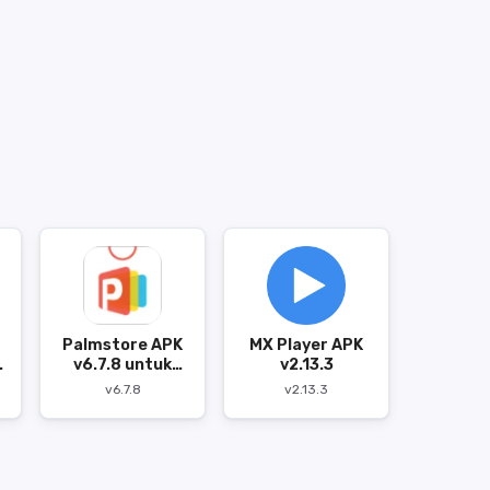
Palmstore APK
MX Player APK
k
v6.7.8 untuk
v2.13.3
Android
v6.7.8
v2.13.3