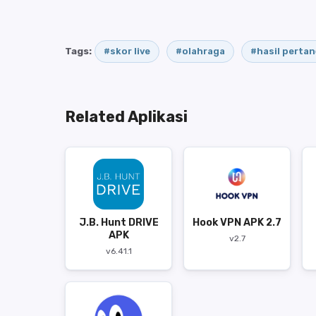
Tags:
#skor live
#olahraga
#hasil perta
Related Aplikasi
J.B. Hunt DRIVE
Hook VPN APK 2.7
APK
v2.7
v6.41.1