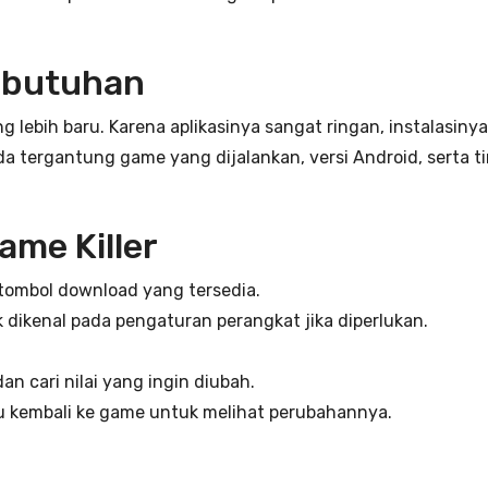
Kebutuhan
g lebih baru. Karena aplikasinya sangat ringan, instalasi
a tergantung game yang dijalankan, versi Android, serta t
me Killer
 tombol download yang tersedia.
ak dikenal pada pengaturan perangkat jika diperlukan.
an cari nilai yang ingin diubah.
lu kembali ke game untuk melihat perubahannya.