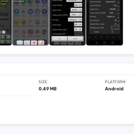
SIZE
PLATFORM
0.49 MB
Android