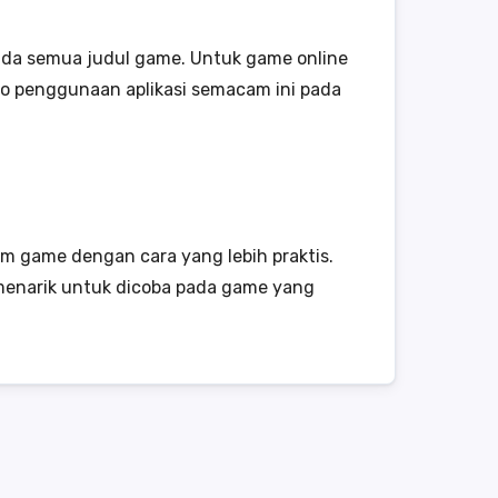
pada semua judul game. Untuk game online
ko penggunaan aplikasi semacam ini pada
am game dengan cara yang lebih praktis.
i menarik untuk dicoba pada game yang