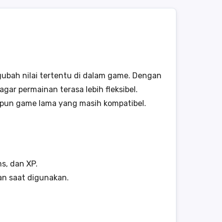
ubah nilai tertentu di dalam game. Dengan
gar permainan terasa lebih fleksibel.
aupun game lama yang masih kompatibel.
s, dan XP.
n saat digunakan.