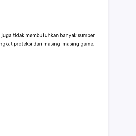
nya juga tidak membutuhkan banyak sumber
ingkat proteksi dari masing-masing game.