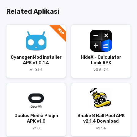
Related Aplikasi
MOD
CyanogenMod Installer
HideX - Calculator
APK v1.0.1.4
Lock APK
v1.0.1.4
v3.5.17.4
Oculus Media Plugin
Snake 8 Ball Pool APK
APK v1.0
v2.1.4 Download
v1.0
v2.1.4