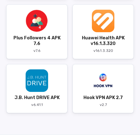
Plus Followers 4 APK
Huawei Health APK
7.6
v16.1.3.320
v7.6
v16.1.3.320
J.B. Hunt DRIVE APK
Hook VPN APK 2.7
v6.41.1
v2.7