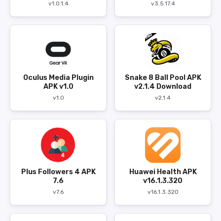
v1.0.1.4
v3.5.17.4
Oculus Media Plugin
Snake 8 Ball Pool APK
APK v1.0
v2.1.4 Download
v1.0
v2.1.4
Plus Followers 4 APK
Huawei Health APK
7.6
v16.1.3.320
v7.6
v16.1.3.320