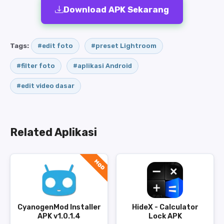
Download APK Sekarang
Tags:
#edit foto
#preset Lightroom
#filter foto
#aplikasi Android
#edit video dasar
Related Aplikasi
MOD
CyanogenMod Installer
HideX - Calculator
APK v1.0.1.4
Lock APK