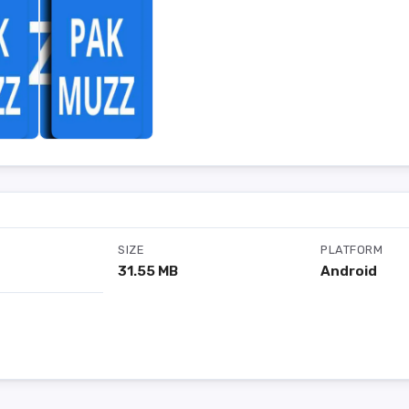
SIZE
PLATFORM
31.55 MB
Android