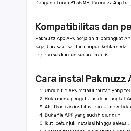
Dengan ukuran 31.55 MB, Pakmuzz App terg
Kompatibilitas dan 
Pakmuzz App APK berjalan di perangkat An
saja, baik saat santai maupun ketika seda
ingin akses konten secara praktis.
Cara instal Pakmuzz
Unduh file APK melalui tautan yang ter
Buka menu pengaturan di perangkat A
Aktifkan izin instalasi dari sumber tidak
Buka file APK yang sudah diunduh.
Ikuti petunjuk instalasi hingga selesai.