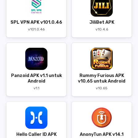
SPL VPN APK v101.0.46
JiliBet APK
v101.0.46
v10.4.6
Panzoid APK v1.1 untuk
Rummy Furious APK
Android
v10.65 untuk Android
v1.1
v10.65
Hello Caller ID APK
AnonyTun APK v14.1