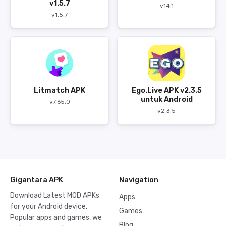
v1.5.7
v14.1
v1.5.7
Litmatch APK
Ego.Live APK v2.3.5
untuk Android
v7.65.0
v2.3.5
Gigantara APK
Navigation
Download Latest MOD APKs
Apps
for your Android device.
Games
Popular apps and games, we
Blog