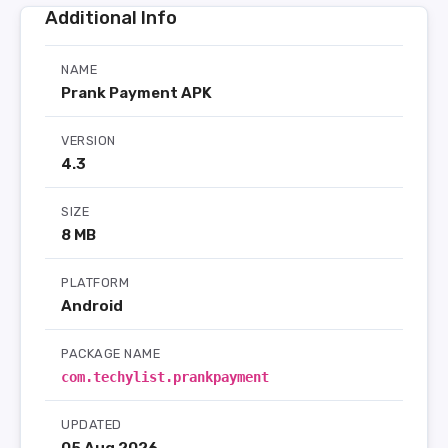
Additional Info
NAME
Prank Payment APK
VERSION
4.3
SIZE
8 MB
PLATFORM
Android
PACKAGE NAME
com.techylist.prankpayment
UPDATED