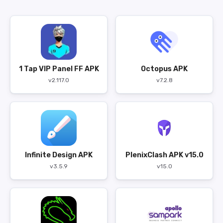
1 Tap VIP Panel FF APK
Octopus APK
v2.117.0
v7.2.8
Infinite Design APK
PlenixClash APK v15.0
v3.5.9
v15.0