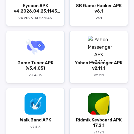
Eyecon APK
SB Game Hacker APK
v4.2026.04.23.1145
v6.1
untuk Identifikasi
v4.2026.04.23.1145
v6.1
Panggilan
Game Tuner APK
Yahoo Messenger APK
(v3.4.05)
v2.11.1
v3.4.05
v2.11.1
Walk Band APK
Ridmik Keyboard APK
17.2.1
v7.4.6
v17.2.1