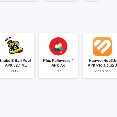
Snake 8 Ball Pool
Plus Followers 4
Huawei Health
APK v2.1.4
APK 7.6
APK v16.1.3.320
Download
v2.1.4
v7.6
v16.1.3.320