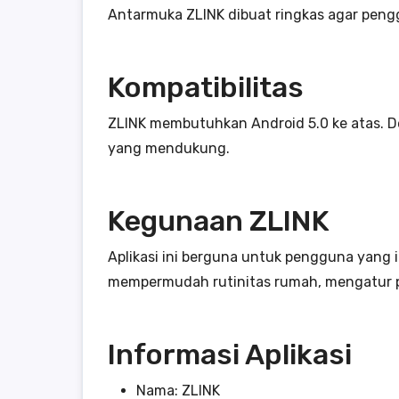
Antarmuka ZLINK dibuat ringkas agar peng
Kompatibilitas
ZLINK membutuhkan Android 5.0 ke atas. Den
yang mendukung.
Kegunaan ZLINK
Aplikasi ini berguna untuk pengguna yang
mempermudah rutinitas rumah, mengatur pe
Informasi Aplikasi
Nama: ZLINK