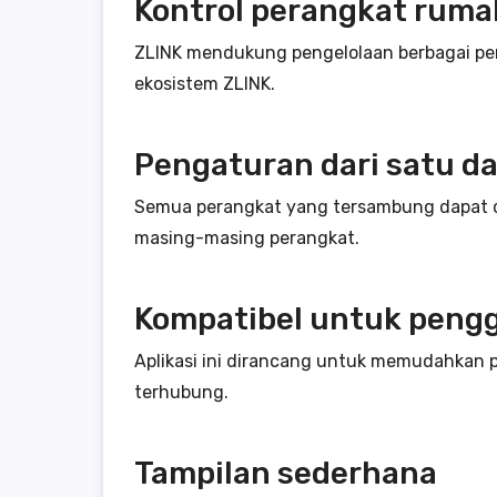
Kontrol perangkat ruma
ZLINK mendukung pengelolaan berbagai pera
ekosistem ZLINK.
Pengaturan dari satu d
Semua perangkat yang tersambung dapat di
masing-masing perangkat.
Kompatibel untuk peng
Aplikasi ini dirancang untuk memudahkan
terhubung.
Tampilan sederhana