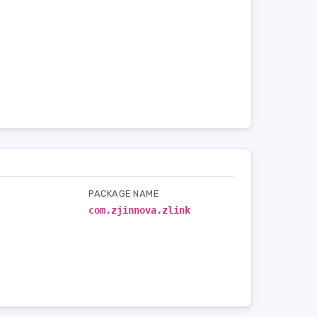
PACKAGE NAME
com.zjinnova.zlink