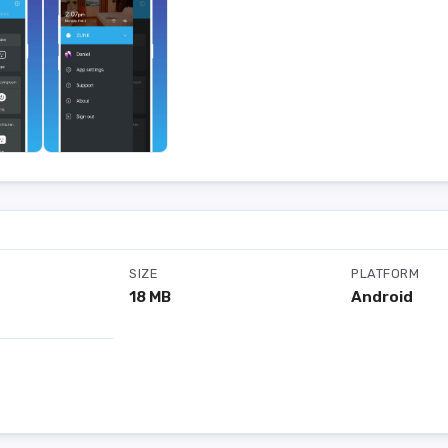
SIZE
PLATFORM
18 MB
Android