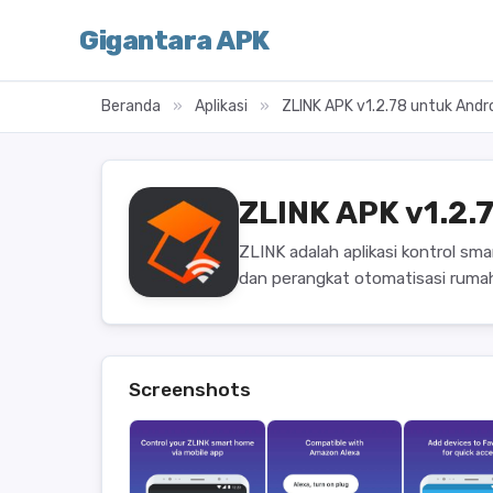
Gigantara APK
Beranda
»
Aplikasi
»
ZLINK APK v1.2.78 untuk Andr
ZLINK APK v1.2.
ZLINK adalah aplikasi kontrol sm
dan perangkat otomatisasi rumah
Screenshots