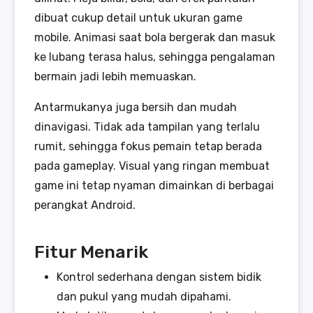
dibuat cukup detail untuk ukuran game
mobile. Animasi saat bola bergerak dan masuk
ke lubang terasa halus, sehingga pengalaman
bermain jadi lebih memuaskan.
Antarmukanya juga bersih dan mudah
dinavigasi. Tidak ada tampilan yang terlalu
rumit, sehingga fokus pemain tetap berada
pada gameplay. Visual yang ringan membuat
game ini tetap nyaman dimainkan di berbagai
perangkat Android.
Fitur Menarik
Kontrol sederhana dengan sistem bidik
dan pukul yang mudah dipahami.