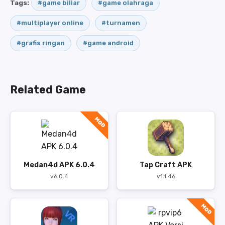
Tags:
#game biliar
#game olahraga
#multiplayer online
#turnamen
#grafis ringan
#game android
Related Game
MOD
Medan4d APK 6.0.4
Tap Craft APK
v6.0.4
v1.1.46
MOD