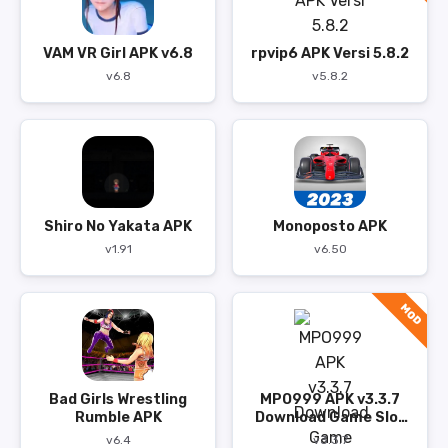
VAM VR Girl APK v6.8
rpvip6 APK Versi 5.8.2
v6.8
v5.8.2
Shiro No Yakata APK
Monoposto APK
v1.91
v6.50
MOD
Bad Girls Wrestling
MPO999 APK v3.3.7
Rumble APK
Download Game Slot
Seru 76 MB
v6.4
v3.3.7