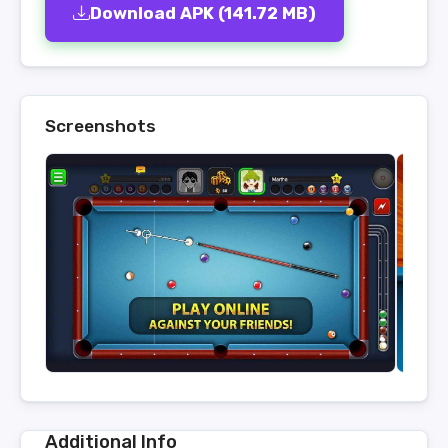
Download APK (141.72 MB)
Screenshots
Additional Info