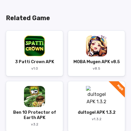
Related Game
3 Patti Crown APK
MOBA Mugen APK v8.5
v1.0
v8.5
MOD
Ben 10 Protector of
dultogel APK 1.3.2
Earth APK
v1.3.2
v3.2