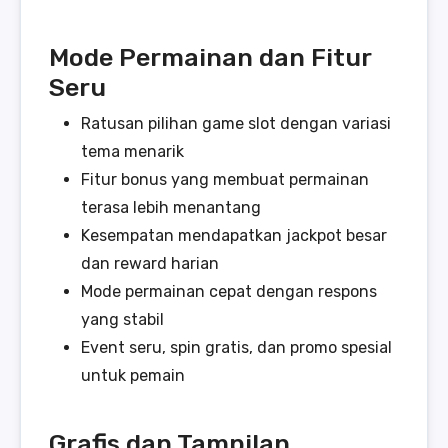
Mode Permainan dan Fitur
Seru
Ratusan pilihan game slot dengan variasi
tema menarik
Fitur bonus yang membuat permainan
terasa lebih menantang
Kesempatan mendapatkan jackpot besar
dan reward harian
Mode permainan cepat dengan respons
yang stabil
Event seru, spin gratis, dan promo spesial
untuk pemain
Grafis dan Tampilan