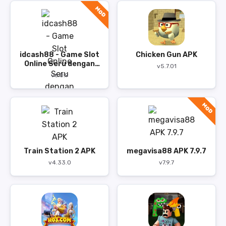
MOD
idcash88 - Game Slot
Chicken Gun APK
Online Seru dengan
v5.7.01
Gameplay Cepat
v6.0.9
MOD
Train Station 2 APK
megavisa88 APK 7.9.7
v4.33.0
v7.9.7