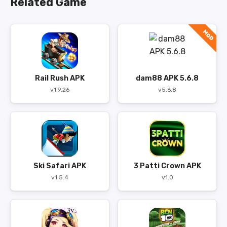
Related Game
MOD
Rail Rush APK
dam88 APK 5.6.8
v1.9.26
v5.6.8
Ski Safari APK
3 Patti Crown APK
v1.5.4
v1.0