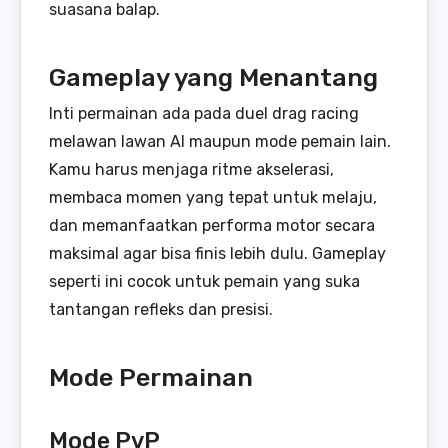
suasana balap.
Gameplay yang Menantang
Inti permainan ada pada duel drag racing
melawan lawan AI maupun mode pemain lain.
Kamu harus menjaga ritme akselerasi,
membaca momen yang tepat untuk melaju,
dan memanfaatkan performa motor secara
maksimal agar bisa finis lebih dulu. Gameplay
seperti ini cocok untuk pemain yang suka
tantangan refleks dan presisi.
Mode Permainan
Mode PvP