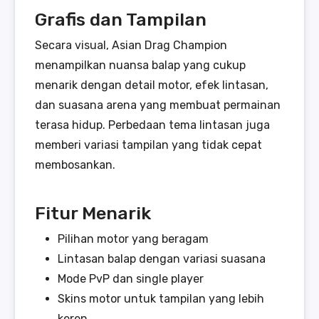
Grafis dan Tampilan
Secara visual, Asian Drag Champion
menampilkan nuansa balap yang cukup
menarik dengan detail motor, efek lintasan,
dan suasana arena yang membuat permainan
terasa hidup. Perbedaan tema lintasan juga
memberi variasi tampilan yang tidak cepat
membosankan.
Fitur Menarik
Pilihan motor yang beragam
Lintasan balap dengan variasi suasana
Mode PvP dan single player
Skins motor untuk tampilan yang lebih
keren