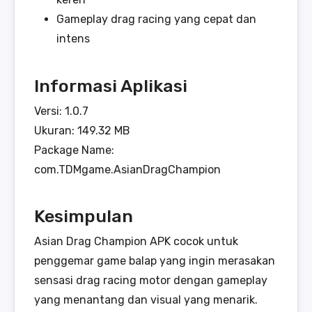
Gameplay drag racing yang cepat dan
intens
Informasi Aplikasi
Versi: 1.0.7
Ukuran: 149.32 MB
Package Name:
com.TDMgame.AsianDragChampion
Kesimpulan
Asian Drag Champion APK cocok untuk
penggemar game balap yang ingin merasakan
sensasi drag racing motor dengan gameplay
yang menantang dan visual yang menarik.