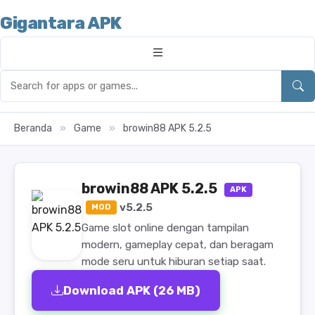
Gigantara APK
Beranda
»
Game
»
browin88 APK 5.2.5
browin88 APK 5.2.5
APK
v5.2.5
MOD
Game slot online dengan tampilan
modern, gameplay cepat, dan beragam
mode seru untuk hiburan setiap saat.
Download APK (26 MB)