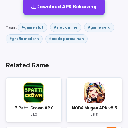
Download APK Sekarang
Tags:
#game slot
#slot online
#game seru
#grafis modern
#mode permainan
Related Game
3 Patti Crown APK
MOBA Mugen APK v8.5
v1.0
v8.5