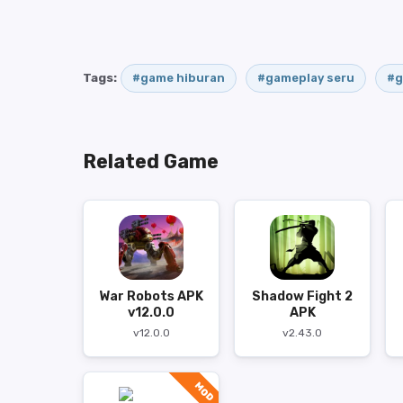
Tags:
#game hiburan
#gameplay seru
#g
Related Game
War Robots APK
Shadow Fight 2
v12.0.0
APK
v12.0.0
v2.43.0
MOD