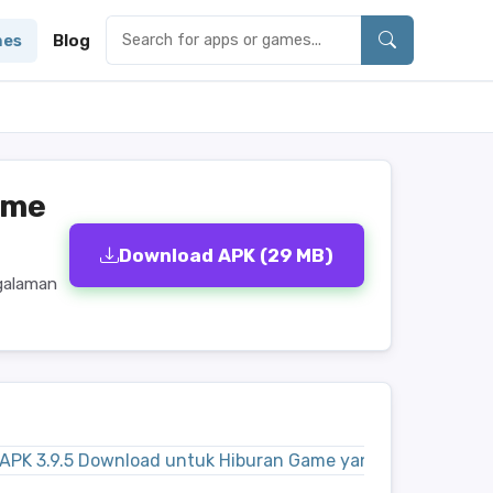
es
Blog
ame
Download APK (29 MB)
galaman