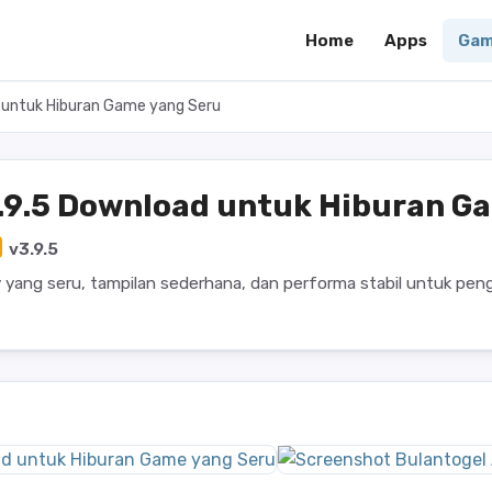
Home
Apps
Gam
 untuk Hiburan Game yang Seru
.9.5 Download untuk Hiburan G
v3.9.5
yang seru, tampilan sederhana, dan performa stabil untuk pen