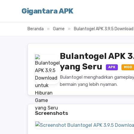
Gigantara APK
Beranda
»
Game
»
Bulantogel APK 3.9.5 Download
Bulantogel APK 3
yang Seru
APK
MOD
Bulantogel menghadirkan gameplay 
bermain yang lebih nyaman.
Screenshots