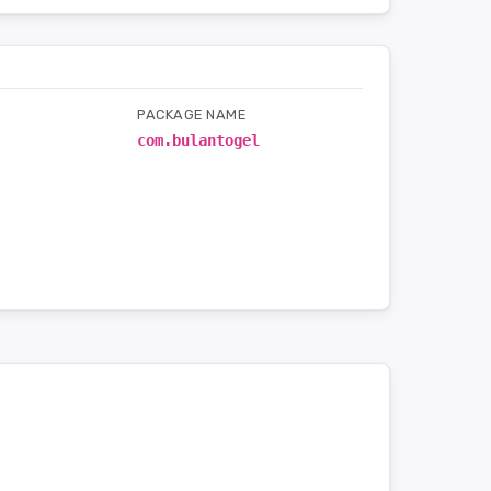
PACKAGE NAME
com.bulantogel