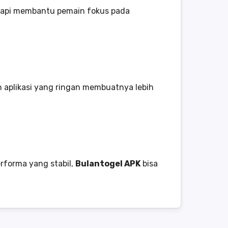
rapi membantu pemain fokus pada
 aplikasi yang ringan membuatnya lebih
rforma yang stabil,
Bulantogel APK
bisa