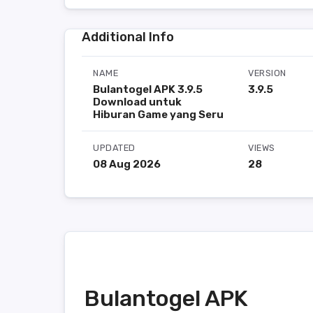
Additional Info
NAME
VERSION
Bulantogel APK 3.9.5
3.9.5
Download untuk
Hiburan Game yang Seru
UPDATED
VIEWS
08 Aug 2026
28
Bulantogel APK