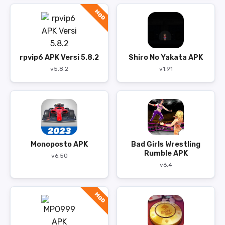
MOD
rpvip6 APK Versi 5.8.2
Shiro No Yakata APK
v5.8.2
v1.91
Monoposto APK
Bad Girls Wrestling
Rumble APK
v6.50
v6.4
MOD