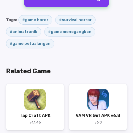
Tags:
#game horor
#survival horror
#animatronik
#game menegangkan
#game petualangan
Related Game
Tap Craft APK
VAM VR Girl APK v6.8
v1.1.46
v6.8