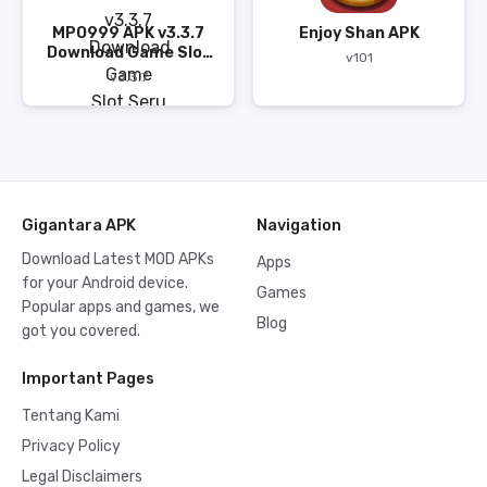
MPO999 APK v3.3.7
Enjoy Shan APK
Download Game Slot
v101
Seru 76 MB
v3.3.7
Gigantara APK
Navigation
Download Latest MOD APKs
Apps
for your Android device.
Games
Popular apps and games, we
Blog
got you covered.
Important Pages
Tentang Kami
Privacy Policy
Legal Disclaimers