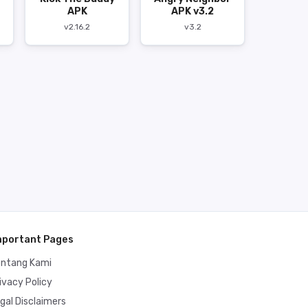
APK
APK v3.2
v2.16.2
v3.2
mportant Pages
entang Kami
ivacy Policy
gal Disclaimers