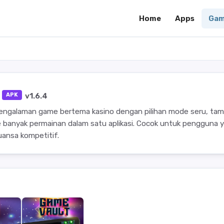
Home
Apps
Gam
APK
v1.6.4
ngalaman game bertema kasino dengan pilihan mode seru, tam
ke banyak permainan dalam satu aplikasi. Cocok untuk pengguna 
ansa kompetitif.