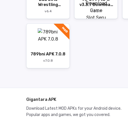
Wrestling
v3.3.7 Download
Rumble APK
Game Slot Seru
v6.4
v3.3.7
76 MB
MOD
789bni APK 7.0.8
v7.0.8
Gigantara APK
Download Latest MOD APKs for your Android device.
Popular apps and games, we got you covered.