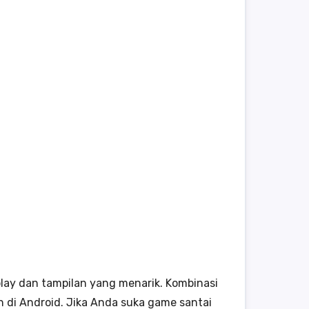
ay dan tampilan yang menarik. Kombinasi
 di Android. Jika Anda suka game santai