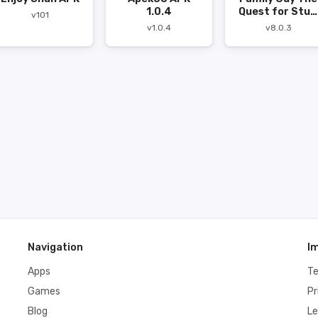
1.0.4
Quest for Stuff
v101
APK
v1.0.4
v8.0.3
Navigation
I
Apps
T
Games
Pr
Blog
Le