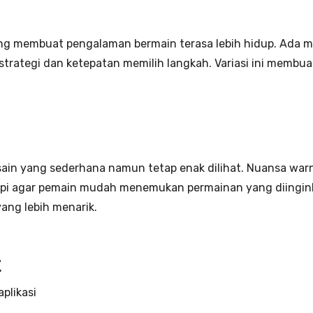
g membuat pengalaman bermain terasa lebih hidup. Ada 
rategi dan ketepatan memilih langkah. Variasi ini membua
sain yang sederhana namun tetap enak dilihat. Nuansa war
api agar pemain mudah menemukan permainan yang diingink
ng lebih menarik.
t
plikasi