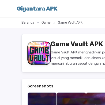
Gigantara APK
Beranda
»
Game
»
Game Vault APK
Game Vault APK
Game Vault APK menghadirkan pe
visual yang menarik, dan akses 
mencari hiburan cepat dengan nu
Screenshots