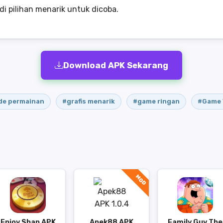
di pilihan menarik untuk dicoba.
Download APK Sekarang
e permainan
#grafis menarik
#game ringan
#Game 
MOD
Enjoy Shan APK
Apek88 APK
Family Guy The