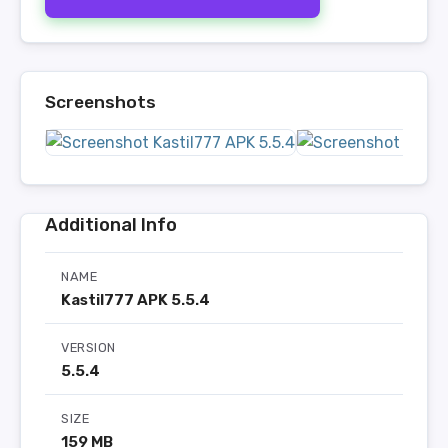
Screenshots
Additional Info
NAME
Kastil777 APK 5.5.4
VERSION
5.5.4
SIZE
159 MB