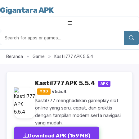
Gigantara APK
Beranda
»
Game
»
Kastil777 APK 5.5.4
Kastil777 APK 5.5.4
APK
v5.5.4
MOD
Kastil777 menghadirkan gameplay slot
online yang seru, cepat, dan praktis
dengan tampilan modern serta navigasi
yang mudah.
Download APK (159 MB)