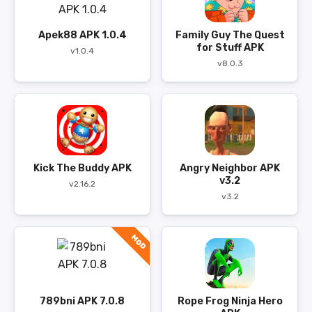
Apek88 APK 1.0.4
Family Guy The Quest
for Stuff APK
v1.0.4
v8.0.3
Kick The Buddy APK
Angry Neighbor APK
v3.2
v2.16.2
v3.2
MOD
789bni APK 7.0.8
Rope Frog Ninja Hero