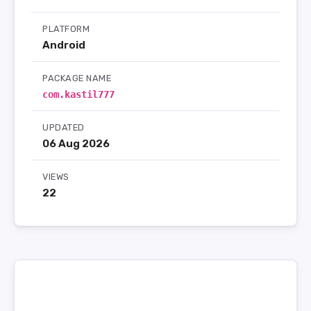
PLATFORM
Android
PACKAGE NAME
com.kastil777
UPDATED
06 Aug 2026
VIEWS
22