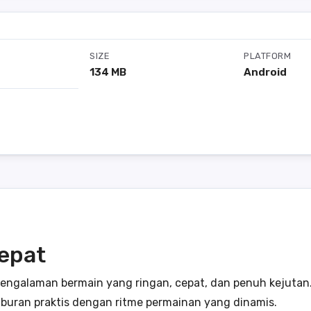
SIZE
PLATFORM
134 MB
Android
epat
ngalaman bermain yang ringan, cepat, dan penuh kejutan. 
iburan praktis dengan ritme permainan yang dinamis.