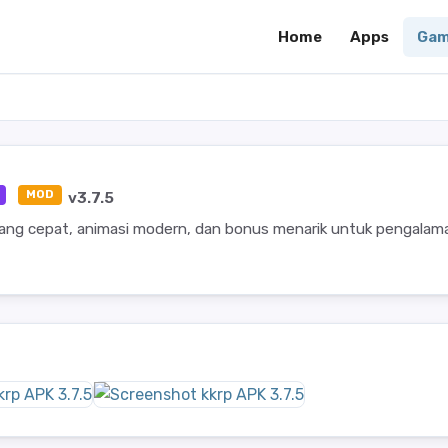
Home
Apps
Gam
MOD
v3.7.5
yang cepat, animasi modern, dan bonus menarik untuk pengalam