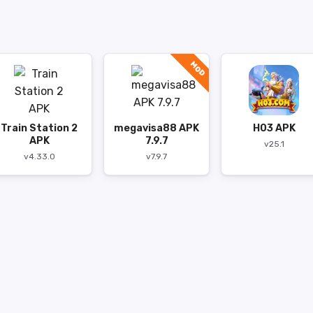
MOD
Train Station 2
megavisa88 APK
H03 APK
APK
7.9.7
v25.1
v4.33.0
v7.9.7