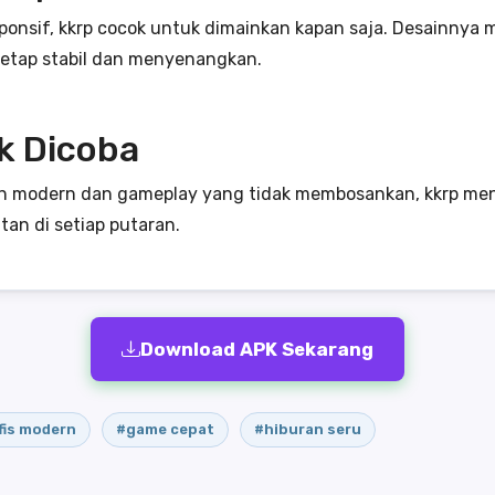
ponsif, kkrp cocok untuk dimainkan kapan saja. Desainny
etap stabil dan menyenangkan.
k Dicoba
n modern dan gameplay yang tidak membosankan, kkrp men
an di setiap putaran.
Download APK Sekarang
fis modern
#game cepat
#hiburan seru