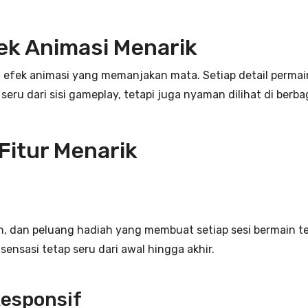
ek Animasi Menarik
 efek animasi yang memanjakan mata. Setiap detail permain
ru dari sisi gameplay, tetapi juga nyaman dilihat di berba
Fitur Menarik
, dan peluang hadiah yang membuat setiap sesi bermain ter
nsasi tetap seru dari awal hingga akhir.
Responsif