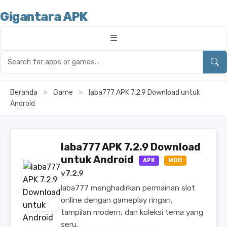
Gigantara APK
Beranda
»
Game
»
laba777 APK 7.2.9 Download untuk
Android
laba777 APK 7.2.9 Download
untuk Android
APK
MOD
v7.2.9
laba777 menghadirkan permainan slot
online dengan gameplay ringan,
tampilan modern, dan koleksi tema yang
seru.