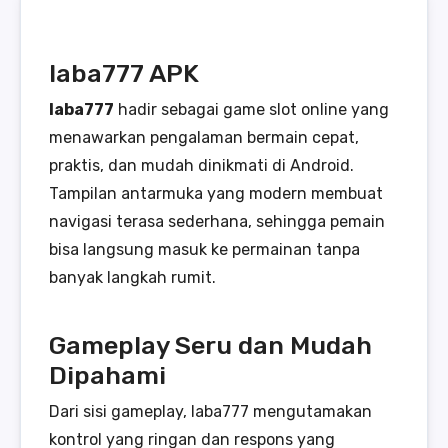
laba777 APK
laba777
hadir sebagai game slot online yang
menawarkan pengalaman bermain cepat,
praktis, dan mudah dinikmati di Android.
Tampilan antarmuka yang modern membuat
navigasi terasa sederhana, sehingga pemain
bisa langsung masuk ke permainan tanpa
banyak langkah rumit.
Gameplay Seru dan Mudah
Dipahami
Dari sisi gameplay, laba777 mengutamakan
kontrol yang ringan dan respons yang