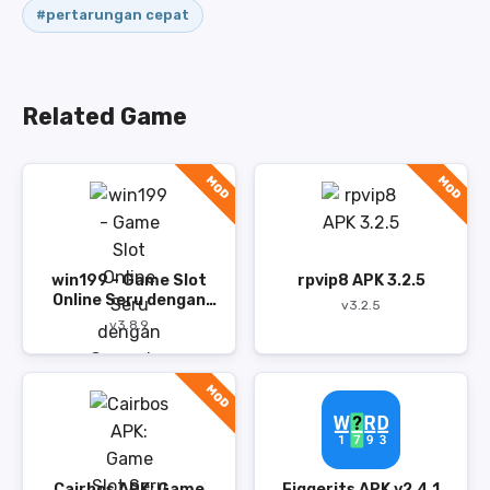
#pertarungan cepat
Related Game
MOD
MOD
win199 - Game Slot
rpvip8 APK 3.2.5
Online Seru dengan
v3.2.5
Gameplay Cepat dan
v3.8.9
Visual Menarik
MOD
Cairbos APK: Game
Figgerits APK v2.4.1