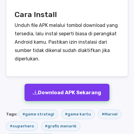
Cara Install
Unduh file APK melalui tombol download yang
tersedia, lalu instal seperti biasa di perangkat
Android kamu. Pastikan izin instalasi dari
sumber tidak dikenal sudah diaktifkan jika
diperlukan.
Download APK Sekarang
Tags:
#game strategi
#game kartu
#Marvel
#superhero
#grafis menarik