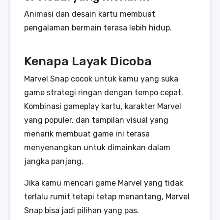
Animasi dan desain kartu membuat
pengalaman bermain terasa lebih hidup.
Kenapa Layak Dicoba
Marvel Snap cocok untuk kamu yang suka
game strategi ringan dengan tempo cepat.
Kombinasi gameplay kartu, karakter Marvel
yang populer, dan tampilan visual yang
menarik membuat game ini terasa
menyenangkan untuk dimainkan dalam
jangka panjang.
Jika kamu mencari game Marvel yang tidak
terlalu rumit tetapi tetap menantang, Marvel
Snap bisa jadi pilihan yang pas.