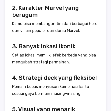
2. Karakter Marvel yang
beragam
Kamu bisa membangun tim dari berbagai hero
dan villain populer dari dunia Marvel.
3. Banyak lokasi ikonik
Setiap lokasi memiliki efek berbeda yang bisa
mengubah strategi permainan.
4. Strategi deck yang fleksibel
Pemain bebas menyusun kombinasi kartu
sesuai gaya bermain masing-masing.
5. Visual yang menarik