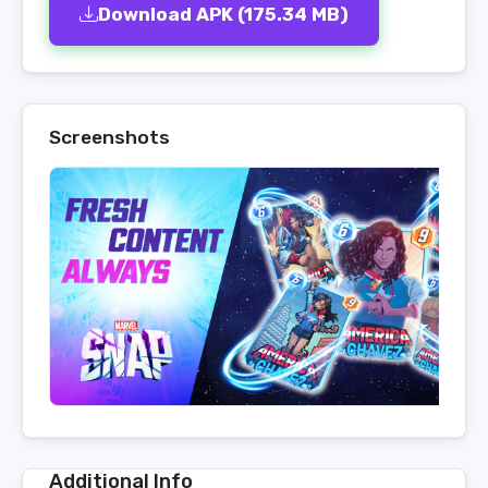
Download APK (175.34 MB)
Screenshots
Additional Info