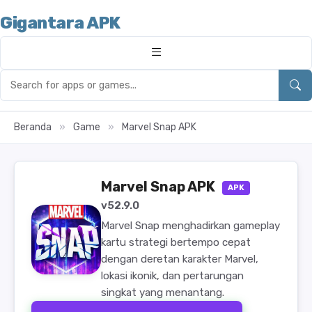
Gigantara APK
Beranda
»
Game
»
Marvel Snap APK
Marvel Snap APK
APK
v52.9.0
Marvel Snap menghadirkan gameplay
kartu strategi bertempo cepat
dengan deretan karakter Marvel,
lokasi ikonik, dan pertarungan
singkat yang menantang.