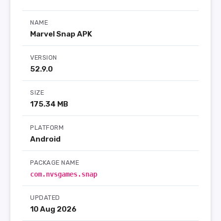
NAME
Marvel Snap APK
VERSION
52.9.0
SIZE
175.34 MB
PLATFORM
Android
PACKAGE NAME
com.nvsgames.snap
UPDATED
10 Aug 2026