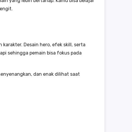
yang lebih bertahap. Kamu bisa belajar
engit.
arakter. Desain hero, efek skill, serta
rapi sehingga pemain bisa fokus pada
enyenangkan, dan enak dilihat saat