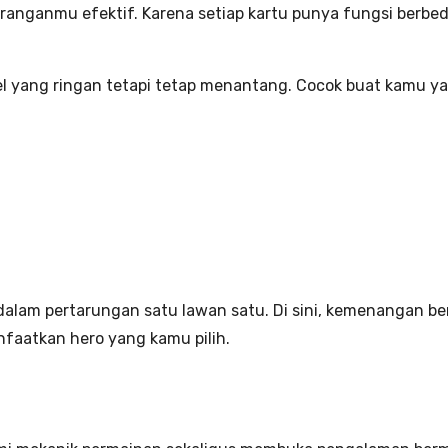
eranganmu efektif. Karena setiap kartu punya fungsi ber
el yang ringan tetapi tetap menantang. Cocok buat kamu y
lam pertarungan satu lawan satu. Di sini, kemenangan be
aatkan hero yang kamu pilih.