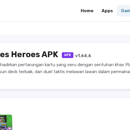
Home
Apps
Gam
ies Heroes APK
APK
v1.64.6
hadirkan pertarungan kartu yang seru dengan sentuhan khas Pl
sun deck terbaik, dan duel taktis melawan lawan dalam permain