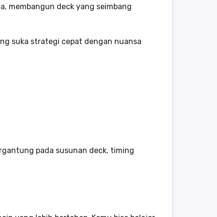
beda, membangun deck yang seimbang
ang suka strategi cepat dengan nuansa
rgantung pada susunan deck, timing