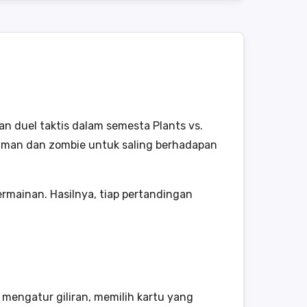
an duel taktis dalam semesta Plants vs.
naman dan zombie untuk saling berhadapan
rmainan. Hasilnya, tiap pertandingan
 mengatur giliran, memilih kartu yang