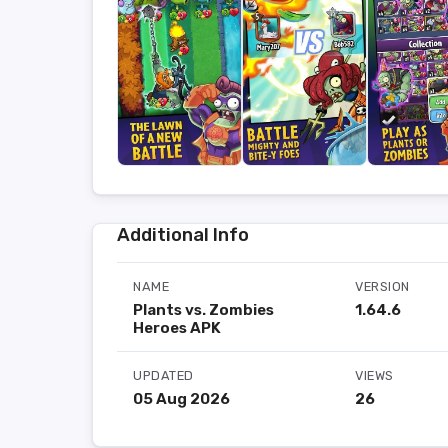
Additional Info
NAME
VERSION
Plants vs. Zombies
1.64.6
Heroes APK
UPDATED
VIEWS
05 Aug 2026
26