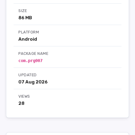
SIZE
86 MB
PLATFORM
Android
PACKAGE NAME
com.prg007
UPDATED
07 Aug 2026
VIEWS
28