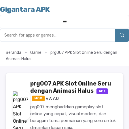
Gigantara APK
Beranda
»
Game
»
prg007 APK Slot Online Seru dengan
Animasi Halus
prg007 APK Slot Online Seru
dengan Animasi Halus
APK
v7.7.0
MOD
prg007 menghadirkan gameplay slot
online yang cepat, visual modern, dan
beragam tema permainan yang seru untuk
dimainkan kapan saja.