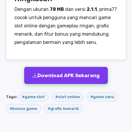
Dengan ukuran
78 MB
dan versi
2.1.1
, prima77
cocok untuk pengguna yang mencari game
slot online dengan gameplay ringan, grafis
menarik, dan fitur bonus yang mendukung
pengalaman bermain yang lebih seru.
Download APK Sekarang
Tags:
#game slot
#slot online
#game seru
#bonus game
#grafis menarik