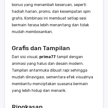
bonus yang menambah keseruan, seperti
hadiah harian, promo, dan kesempatan spin
gratis. Kombinasi ini membuat setiap sesi
bermain terasa lebih menantang dan tidak
mudah membosankan.
Grafis dan Tampilan
Dari sisi visual,
prima77
tampil dengan
animasi yang halus dan desain modern.
Tampilan antarmuka dibuat rapi sehingga
mudah dinavigasi, sementara efek visualnya
membantu menciptakan suasana bermain
yang lebih hidup dan menarik.
Ringkasan