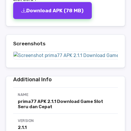
Download APK (78 MB)
Screenshots
Additional Info
NAME
prima77 APK 2.1.1 Download Game Slot
Seru dan Cepat
VERSION
2.1.1