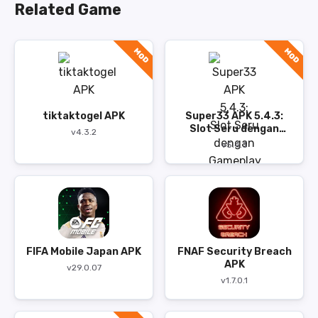
Related Game
MOD
MOD
tiktaktogel APK
Super33 APK 5.4.3:
Slot Seru dengan
v4.3.2
Gameplay Cepat dan
v5.4.3
Bonus Menarik
FIFA Mobile Japan APK
FNAF Security Breach
APK
v29.0.07
v1.7.0.1