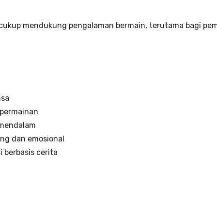
a cukup mendukung pengalaman bermain, terutama bagi pe
nsa
 permainan
p mendalam
ng dan emosional
 berbasis cerita