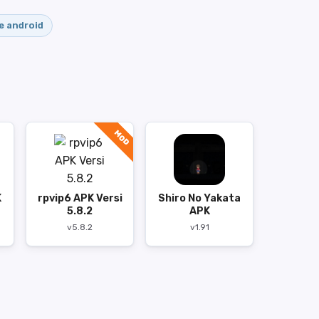
 android
MOD
K
rpvip6 APK Versi
Shiro No Yakata
5.8.2
APK
v5.8.2
v1.91