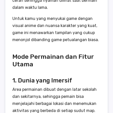
cerah sehingga nyaman dilihat saat bermain
dalam waktu lama.
Untuk kamu yang menyukai game dengan
visual anime dan nuansa karakter yang kuat,
game ini menawarkan tampilan yang cukup
menonjol dibanding game petualangan biasa.
Mode Permainan dan Fitur
Utama
1. Dunia yang Imersif
Area permainan dibuat dengan latar sekolah
dan sekitarnya, sehingga pemain bisa
menjelajahi berbagai lokasi dan menemukan
aktivitas yang berbeda di setiap sudut map.