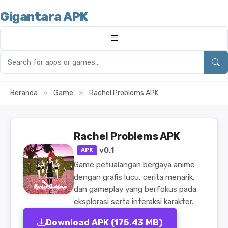
Gigantara APK
Beranda
»
Game
»
Rachel Problems APK
Rachel Problems APK
v0.1
APK
Game petualangan bergaya anime
dengan grafis lucu, cerita menarik,
dan gameplay yang berfokus pada
eksplorasi serta interaksi karakter.
Download APK (175.43 MB)