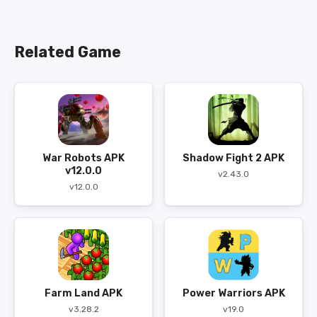
Related Game
War Robots APK
Shadow Fight 2 APK
v12.0.0
v2.43.0
v12.0.0
Farm Land APK
Power Warriors APK
v3.28.2
v19.0