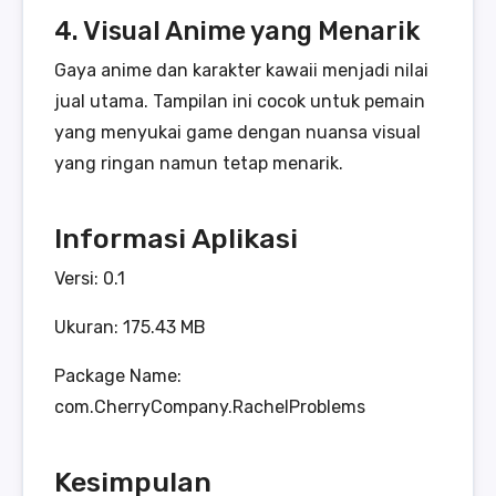
4. Visual Anime yang Menarik
Gaya anime dan karakter kawaii menjadi nilai
jual utama. Tampilan ini cocok untuk pemain
yang menyukai game dengan nuansa visual
yang ringan namun tetap menarik.
Informasi Aplikasi
Versi: 0.1
Ukuran: 175.43 MB
Package Name:
com.CherryCompany.RachelProblems
Kesimpulan