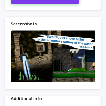
Screenshots
Additional Info