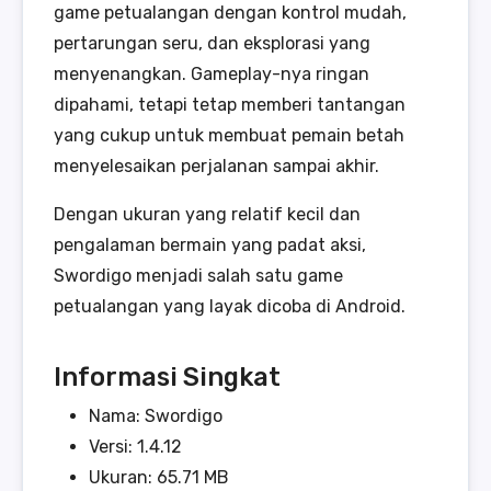
game petualangan dengan kontrol mudah,
pertarungan seru, dan eksplorasi yang
menyenangkan. Gameplay-nya ringan
dipahami, tetapi tetap memberi tantangan
yang cukup untuk membuat pemain betah
menyelesaikan perjalanan sampai akhir.
Dengan ukuran yang relatif kecil dan
pengalaman bermain yang padat aksi,
Swordigo menjadi salah satu game
petualangan yang layak dicoba di Android.
Informasi Singkat
Nama: Swordigo
Versi: 1.4.12
Ukuran: 65.71 MB