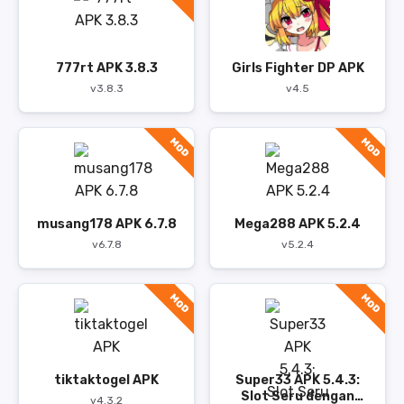
777rt APK 3.8.3
Girls Fighter DP APK
v3.8.3
v4.5
MOD
MOD
musang178 APK 6.7.8
Mega288 APK 5.2.4
v6.7.8
v5.2.4
MOD
MOD
tiktaktogel APK
Super33 APK 5.4.3:
Slot Seru dengan
v4.3.2