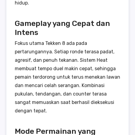
hidup.
Gameplay yang Cepat dan
Intens
Fokus utama Tekken 8 ada pada
pertarungannya. Setiap ronde terasa padat,
agresif, dan penuh tekanan. Sistem Heat
membuat tempo duel makin cepat, sehingga
pemain terdorong untuk terus menekan lawan
dan mencari celah serangan. Kombinasi
pukulan, tendangan, dan counter terasa
sangat memuaskan saat berhasil dieksekusi
dengan tepat.
Mode Permainan yang