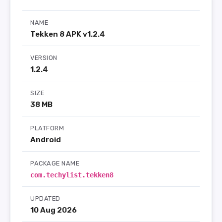
NAME
Tekken 8 APK v1.2.4
VERSION
1.2.4
SIZE
38 MB
PLATFORM
Android
PACKAGE NAME
com.techylist.tekken8
UPDATED
10 Aug 2026