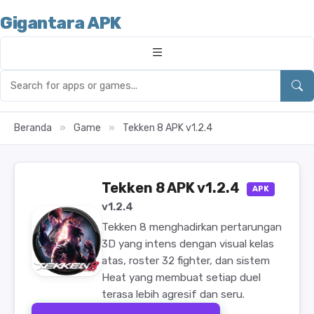
Gigantara APK
Beranda
»
Game
»
Tekken 8 APK v1.2.4
Tekken 8 APK v1.2.4
APK
v1.2.4
Tekken 8 menghadirkan pertarungan
3D yang intens dengan visual kelas
atas, roster 32 fighter, dan sistem
Heat yang membuat setiap duel
terasa lebih agresif dan seru.