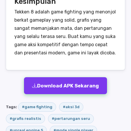
Kesimpulan
Tekken 8 adalah game fighting yang menonjol
berkat gameplay yang solid, grafis yang
sangat memanjakan mata, dan pertarungan
yang selalu terasa seru. Buat kamu yang suka
game aksi kompetitif dengan tempo cepat
dan presentasi modern, game ini layak dicoba.
Download APK Sekarang
Tags:
#game fighting
#aksi 3d
#grafis realistis
#pertarungan seru
#unreal engine 5
#mode single player