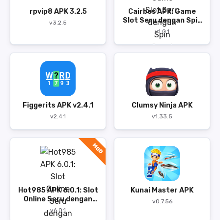
rpvip8 APK 3.2.5
Cairbos APK: Game
Slot Seru dengan Spin
v3.2.5
Cepat dan Bonus
v1.0.1
Harian
Figgerits APK v2.4.1
Clumsy Ninja APK
v2.4.1
v1.33.5
MOD
Hot985 APK 6.0.1: Slot
Kunai Master APK
Online Seru dengan
v0.7.56
Grafis Menarik
v6.0.1