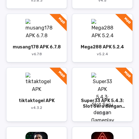
v3.8.3
v4.5
MOD
MOD
musang178 APK 6.7.8
Mega288 APK 5.2.4
v6.7.8
v5.2.4
MOD
MOD
tiktaktogel APK
Super33 APK 5.4.3:
Slot Seru dengan
v4.3.2
Gameplay Cepat dan
v5.4.3
Bonus Menarik