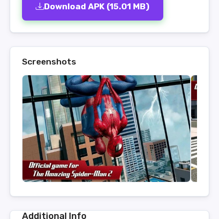
Download APK (15.01 MB)
Screenshots
Additional Info