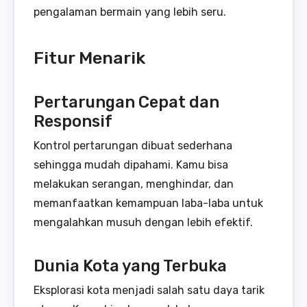
pengalaman bermain yang lebih seru.
Fitur Menarik
Pertarungan Cepat dan
Responsif
Kontrol pertarungan dibuat sederhana
sehingga mudah dipahami. Kamu bisa
melakukan serangan, menghindar, dan
memanfaatkan kemampuan laba-laba untuk
mengalahkan musuh dengan lebih efektif.
Dunia Kota yang Terbuka
Eksplorasi kota menjadi salah satu daya tarik