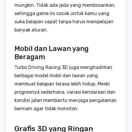
mungkin. Tidak ada jeda yang membosankan,
sehingga game ini cocok untuk kamu yang
suka balapan cepat tanpa harus mempelajari
banyak aturan.
Mobil dan Lawan yang
Beragam
Turbo Driving Racing 3D juga menghadirkan
berbagai model mobil dan lawan yang
membuat balapan terasa lebih hidup. Meski
progresnya sederhana, variasi kendaraan dan
kondisi jalan membantu menjaga pengalaman
bermain agar tidak monoton.
Grafis 3D yang Ringan