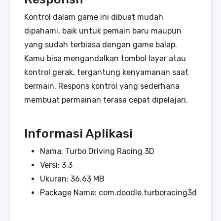
Kontrol dalam game ini dibuat mudah
dipahami, baik untuk pemain baru maupun
yang sudah terbiasa dengan game balap.
Kamu bisa mengandalkan tombol layar atau
kontrol gerak, tergantung kenyamanan saat
bermain. Respons kontrol yang sederhana
membuat permainan terasa cepat dipelajari.
Informasi Aplikasi
Nama: Turbo Driving Racing 3D
Versi: 3.3
Ukuran: 36.63 MB
Package Name: com.doodle.turboracing3d