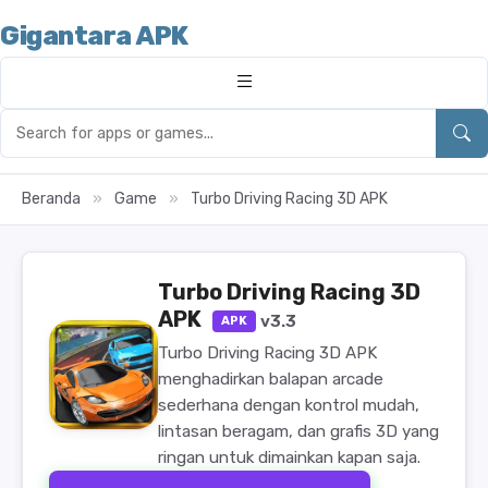
Gigantara APK
Beranda
»
Game
»
Turbo Driving Racing 3D APK
Turbo Driving Racing 3D
APK
v3.3
APK
Turbo Driving Racing 3D APK
menghadirkan balapan arcade
sederhana dengan kontrol mudah,
lintasan beragam, dan grafis 3D yang
ringan untuk dimainkan kapan saja.