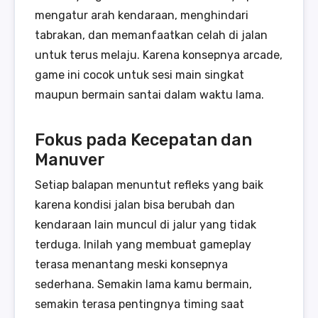
mengatur arah kendaraan, menghindari
tabrakan, dan memanfaatkan celah di jalan
untuk terus melaju. Karena konsepnya arcade,
game ini cocok untuk sesi main singkat
maupun bermain santai dalam waktu lama.
Fokus pada Kecepatan dan
Manuver
Setiap balapan menuntut refleks yang baik
karena kondisi jalan bisa berubah dan
kendaraan lain muncul di jalur yang tidak
terduga. Inilah yang membuat gameplay
terasa menantang meski konsepnya
sederhana. Semakin lama kamu bermain,
semakin terasa pentingnya timing saat