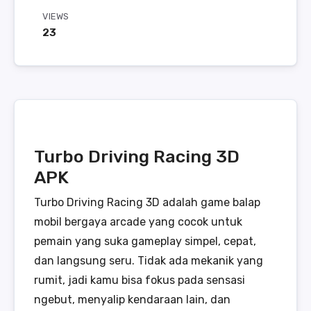
VIEWS
23
Turbo Driving Racing 3D
APK
Turbo Driving Racing 3D adalah game balap
mobil bergaya arcade yang cocok untuk
pemain yang suka gameplay simpel, cepat,
dan langsung seru. Tidak ada mekanik yang
rumit, jadi kamu bisa fokus pada sensasi
ngebut, menyalip kendaraan lain, dan