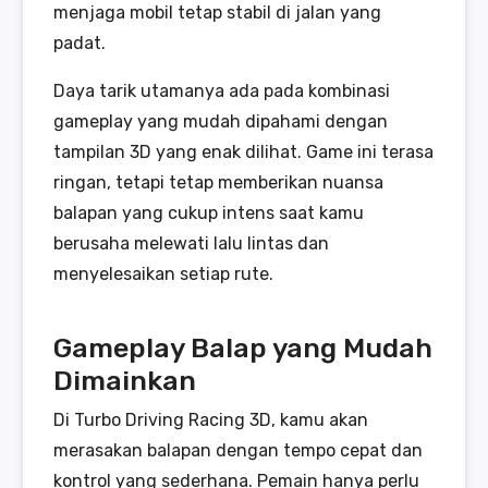
menjaga mobil tetap stabil di jalan yang
padat.
Daya tarik utamanya ada pada kombinasi
gameplay yang mudah dipahami dengan
tampilan 3D yang enak dilihat. Game ini terasa
ringan, tetapi tetap memberikan nuansa
balapan yang cukup intens saat kamu
berusaha melewati lalu lintas dan
menyelesaikan setiap rute.
Gameplay Balap yang Mudah
Dimainkan
Di Turbo Driving Racing 3D, kamu akan
merasakan balapan dengan tempo cepat dan
kontrol yang sederhana. Pemain hanya perlu