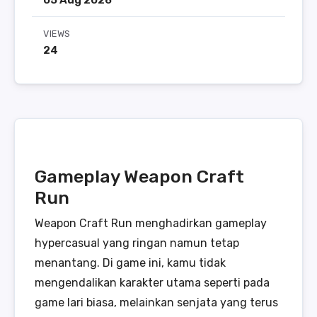
05 Aug 2026
VIEWS
24
Gameplay Weapon Craft
Run
Weapon Craft Run menghadirkan gameplay
hypercasual yang ringan namun tetap
menantang. Di game ini, kamu tidak
mengendalikan karakter utama seperti pada
game lari biasa, melainkan senjata yang terus