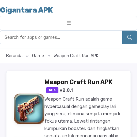
Gigantara APK
Beranda
»
Game
»
Weapon Craft Run APK
Weapon Craft Run APK
v2.8.1
APK
Weapon Craft Run adalah game
hypercasual dengan gameplay lari
yang seru, di mana senjata menjadi
fokus utama. Lewati rintangan,
kumpulkan booster, dan tingkatkan
senjata untuk mencapai garis akhir.