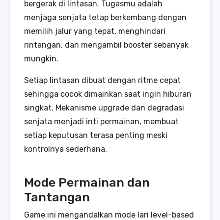
bergerak di lintasan. Tugasmu adalah
menjaga senjata tetap berkembang dengan
memilih jalur yang tepat, menghindari
rintangan, dan mengambil booster sebanyak
mungkin.
Setiap lintasan dibuat dengan ritme cepat
sehingga cocok dimainkan saat ingin hiburan
singkat. Mekanisme upgrade dan degradasi
senjata menjadi inti permainan, membuat
setiap keputusan terasa penting meski
kontrolnya sederhana.
Mode Permainan dan
Tantangan
Game ini mengandalkan mode lari level-based