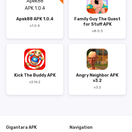
Apek88 APK 1.0.4
Family Guy The Quest
for Stuff APK
v1.0.4
v8.0.3
Kick The Buddy APK
Angry Neighbor APK
v3.2
v2.16.2
v3.2
Gigantara APK
Navigation