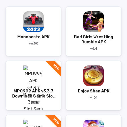
Monoposto APK
Bad Girls Wrestling
Rumble APK
v6.50
v6.4
MOD
MPO999 APK v3.3.7
Enjoy Shan APK
Download Game Slot
v101
Seru 76 MB
v3.3.7
MOD