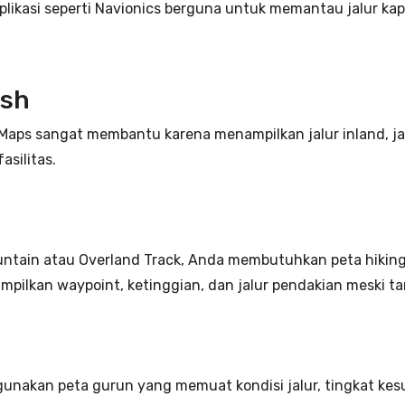
likasi seperti Navionics berguna untuk memantau jalur kapal
ush
Maps sangat membantu karena menampilkan jalur inland, jal
asilitas.
untain atau Overland Track, Anda membutuhkan peta hiking d
pilkan waypoint, ketinggian, dan jalur pendakian meski ta
 gunakan peta gurun yang memuat kondisi jalur, tingkat kesu