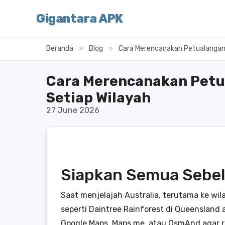
Gigantara APK
Beranda
»
Blog
»
Cara Merencanakan Petualangan A
Cara Merencanakan Petual
Setiap Wilayah
27 June 2026
Siapkan Semua Sebe
Saat menjelajah Australia, terutama ke wil
seperti Daintree Rainforest di Queensland a
Google Maps, Maps.me, atau OsmAnd agar ru