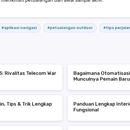
menikmati petualangan dari awal sampai akhir.
#aplikasi navigasi
#petualangan outdoor
#tips perjala
: Rivalitas Telecom War
Bagaimana Otomatisasi
Munculnya Pemain Baru 
n, Tips & Trik Lengkap
Panduan Lengkap Interi
Fungsional