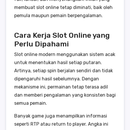
membuat slot online tetap diminati, baik oleh
pemula maupun pemain berpengalaman.
Cara Kerja Slot Online yang
Perlu Dipahami
Slot online modern menggunakan sistem acak
untuk menentukan hasil setiap putaran.
Artinya, setiap spin berjalan sendiri dan tidak
dipengaruhi hasil sebelumnya. Dengan
mekanisme ini, permainan tetap terasa adil
dan memberi pengalaman yang konsisten bagi
semua pemain.
Banyak game juga menampilkan informasi
seperti RTP atau return to player. Angka ini