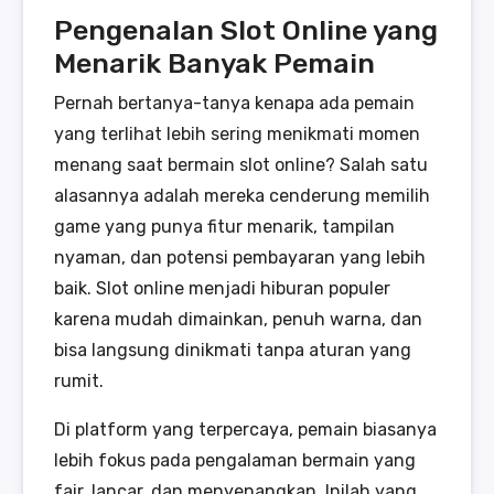
Pengenalan Slot Online yang
Menarik Banyak Pemain
Pernah bertanya-tanya kenapa ada pemain
yang terlihat lebih sering menikmati momen
menang saat bermain slot online? Salah satu
alasannya adalah mereka cenderung memilih
game yang punya fitur menarik, tampilan
nyaman, dan potensi pembayaran yang lebih
baik. Slot online menjadi hiburan populer
karena mudah dimainkan, penuh warna, dan
bisa langsung dinikmati tanpa aturan yang
rumit.
Di platform yang terpercaya, pemain biasanya
lebih fokus pada pengalaman bermain yang
fair, lancar, dan menyenangkan. Inilah yang