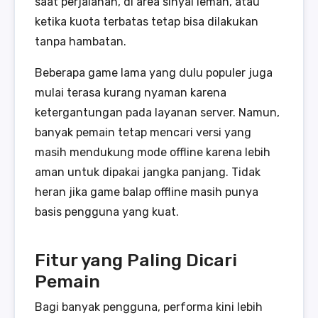
saat perjalanan, di area sinyal lemah, atau
ketika kuota terbatas tetap bisa dilakukan
tanpa hambatan.
Beberapa game lama yang dulu populer juga
mulai terasa kurang nyaman karena
ketergantungan pada layanan server. Namun,
banyak pemain tetap mencari versi yang
masih mendukung mode offline karena lebih
aman untuk dipakai jangka panjang. Tidak
heran jika game balap offline masih punya
basis pengguna yang kuat.
Fitur yang Paling Dicari
Pemain
Bagi banyak pengguna, performa kini lebih