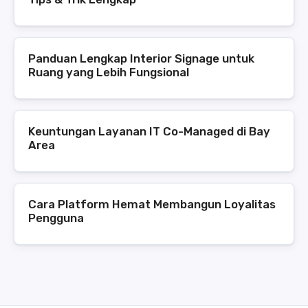
Panduan Lengkap Interior Signage untuk
Ruang yang Lebih Fungsional
Keuntungan Layanan IT Co-Managed di Bay
Area
Cara Platform Hemat Membangun Loyalitas
Pengguna