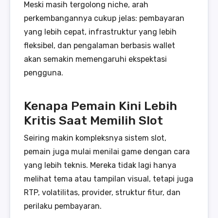
Meski masih tergolong niche, arah
perkembangannya cukup jelas: pembayaran
yang lebih cepat, infrastruktur yang lebih
fleksibel, dan pengalaman berbasis wallet
akan semakin memengaruhi ekspektasi
pengguna.
Kenapa Pemain Kini Lebih
Kritis Saat Memilih Slot
Seiring makin kompleksnya sistem slot,
pemain juga mulai menilai game dengan cara
yang lebih teknis. Mereka tidak lagi hanya
melihat tema atau tampilan visual, tetapi juga
RTP, volatilitas, provider, struktur fitur, dan
perilaku pembayaran.