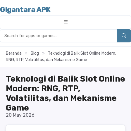
Gigantara APK
Beranda
»
Blog
»
Teknologi di Balik Slot Online Modern:
RNG, RTP, Volatilitas, dan Mekanisme Game
Teknologi di Balik Slot Online
Modern: RNG, RTP,
Volatilitas, dan Mekanisme
Game
20 May 2026