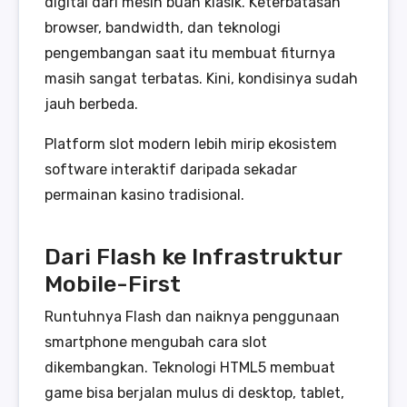
digital dari mesin buah klasik. Keterbatasan
browser, bandwidth, dan teknologi
pengembangan saat itu membuat fiturnya
masih sangat terbatas. Kini, kondisinya sudah
jauh berbeda.
Platform slot modern lebih mirip ekosistem
software interaktif daripada sekadar
permainan kasino tradisional.
Dari Flash ke Infrastruktur
Mobile-First
Runtuhnya Flash dan naiknya penggunaan
smartphone mengubah cara slot
dikembangkan. Teknologi HTML5 membuat
game bisa berjalan mulus di desktop, tablet,