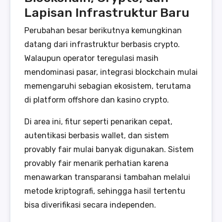
Lapisan Infrastruktur Baru
Perubahan besar berikutnya kemungkinan
datang dari infrastruktur berbasis crypto.
Walaupun operator teregulasi masih
mendominasi pasar, integrasi blockchain mulai
memengaruhi sebagian ekosistem, terutama
di platform offshore dan kasino crypto.
Di area ini, fitur seperti penarikan cepat,
autentikasi berbasis wallet, dan sistem
provably fair mulai banyak digunakan. Sistem
provably fair menarik perhatian karena
menawarkan transparansi tambahan melalui
metode kriptografi, sehingga hasil tertentu
bisa diverifikasi secara independen.