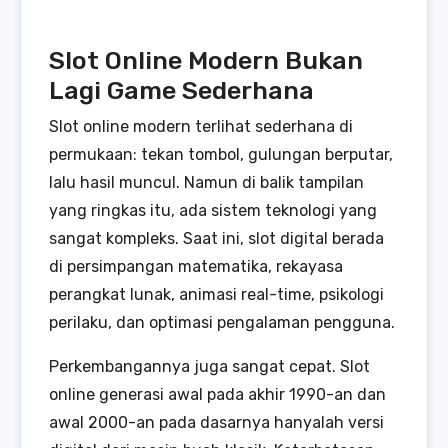
Slot Online Modern Bukan
Lagi Game Sederhana
Slot online modern terlihat sederhana di
permukaan: tekan tombol, gulungan berputar,
lalu hasil muncul. Namun di balik tampilan
yang ringkas itu, ada sistem teknologi yang
sangat kompleks. Saat ini, slot digital berada
di persimpangan matematika, rekayasa
perangkat lunak, animasi real-time, psikologi
perilaku, dan optimasi pengalaman pengguna.
Perkembangannya juga sangat cepat. Slot
online generasi awal pada akhir 1990-an dan
awal 2000-an pada dasarnya hanyalah versi