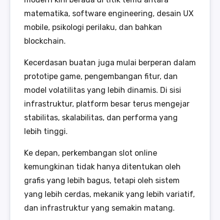
matematika, software engineering, desain UX
mobile, psikologi perilaku, dan bahkan
blockchain.
Kecerdasan buatan juga mulai berperan dalam
prototipe game, pengembangan fitur, dan
model volatilitas yang lebih dinamis. Di sisi
infrastruktur, platform besar terus mengejar
stabilitas, skalabilitas, dan performa yang
lebih tinggi.
Ke depan, perkembangan slot online
kemungkinan tidak hanya ditentukan oleh
grafis yang lebih bagus, tetapi oleh sistem
yang lebih cerdas, mekanik yang lebih variatif,
dan infrastruktur yang semakin matang.