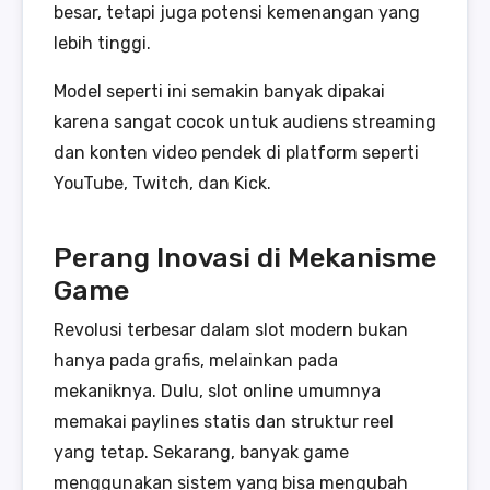
besar, tetapi juga potensi kemenangan yang
lebih tinggi.
Model seperti ini semakin banyak dipakai
karena sangat cocok untuk audiens streaming
dan konten video pendek di platform seperti
YouTube, Twitch, dan Kick.
Perang Inovasi di Mekanisme
Game
Revolusi terbesar dalam slot modern bukan
hanya pada grafis, melainkan pada
mekaniknya. Dulu, slot online umumnya
memakai paylines statis dan struktur reel
yang tetap. Sekarang, banyak game
menggunakan sistem yang bisa mengubah