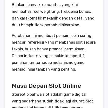
Bahkan, banyak komunitas yang kini
membahas reel weighting, frekuensi bonus,
dan karakteristik mekanik dengan detail yang
dulu hampir tidak pernah dibicarakan.
Perubahan ini membuat pemain lebih sering
mencari referensi yang membahas slot secara
teknis, bukan hanya promosi permukaan.
Dalam industri yang semakin kompetitif,
pemahaman terhadap mekanisme game
menjadi nilai tambah yang penting.
Masa Depan Slot Online
Stereotip bahwa slot adalah game digital
yang sederhana sudah tidak lagi akurat. Slot
modern kini berada di titik temu antara