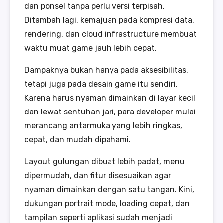
dan ponsel tanpa perlu versi terpisah.
Ditambah lagi, kemajuan pada kompresi data,
rendering, dan cloud infrastructure membuat
waktu muat game jauh lebih cepat.
Dampaknya bukan hanya pada aksesibilitas,
tetapi juga pada desain game itu sendiri.
Karena harus nyaman dimainkan di layar kecil
dan lewat sentuhan jari, para developer mulai
merancang antarmuka yang lebih ringkas,
cepat, dan mudah dipahami.
Layout gulungan dibuat lebih padat, menu
dipermudah, dan fitur disesuaikan agar
nyaman dimainkan dengan satu tangan. Kini,
dukungan portrait mode, loading cepat, dan
tampilan seperti aplikasi sudah menjadi