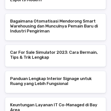
Bagaimana Otomatisasi Mendorong Smart
Warehousing dan Munculnya Pemain Baru di
Industri Pengiriman
Car For Sale Simulator 2023: Cara Bermain,
Tips & Trik Lengkap
Panduan Lengkap Interior Signage untuk
Ruang yang Lebih Fungsional
Keuntungan Layanan IT Co-Managed di Bay
Area