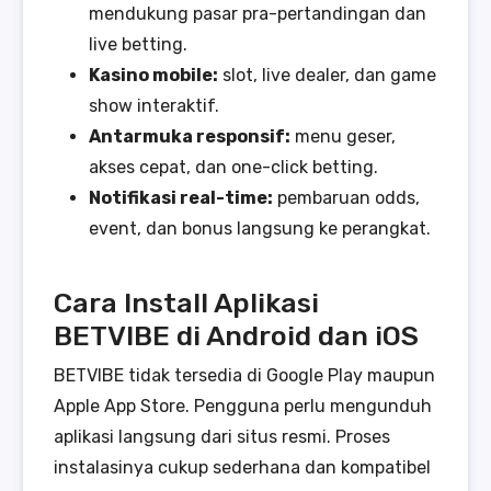
mendukung pasar pra-pertandingan dan
live betting.
Kasino mobile:
slot, live dealer, dan game
show interaktif.
Antarmuka responsif:
menu geser,
akses cepat, dan one-click betting.
Notifikasi real-time:
pembaruan odds,
event, dan bonus langsung ke perangkat.
Cara Install Aplikasi
BETVIBE di Android dan iOS
BETVIBE tidak tersedia di Google Play maupun
Apple App Store. Pengguna perlu mengunduh
aplikasi langsung dari situs resmi. Proses
instalasinya cukup sederhana dan kompatibel