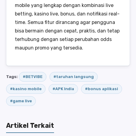
mobile yang lengkap dengan kombinasi live
betting, kasino live, bonus, dan notifikasi real-
time. Semua fitur dirancang agar pengguna
bisa bermain dengan cepat, praktis, dan tetap
terhubung dengan setiap perubahan odds
maupun promo yang tersedia.
Tags:
#BETVIBE
#taruhan langsung
#kasino mobile
#APK India
#bonus aplikasi
#game live
Artikel Terkait