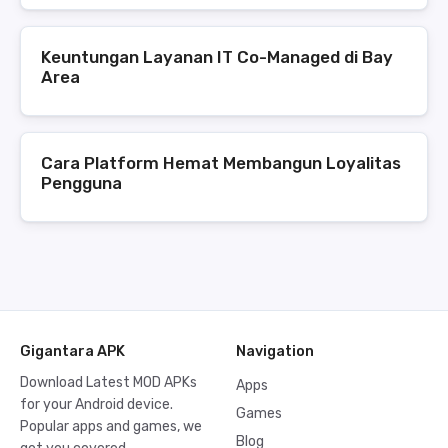
Keuntungan Layanan IT Co-Managed di Bay
Area
Cara Platform Hemat Membangun Loyalitas
Pengguna
Gigantara APK
Navigation
Download Latest MOD APKs
Apps
for your Android device.
Games
Popular apps and games, we
Blog