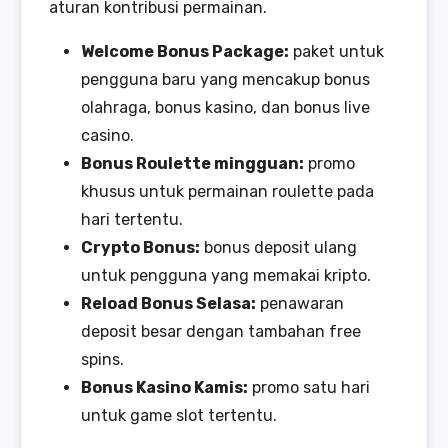
aturan kontribusi permainan.
Welcome Bonus Package:
paket untuk
pengguna baru yang mencakup bonus
olahraga, bonus kasino, dan bonus live
casino.
Bonus Roulette mingguan:
promo
khusus untuk permainan roulette pada
hari tertentu.
Crypto Bonus:
bonus deposit ulang
untuk pengguna yang memakai kripto.
Reload Bonus Selasa:
penawaran
deposit besar dengan tambahan free
spins.
Bonus Kasino Kamis:
promo satu hari
untuk game slot tertentu.