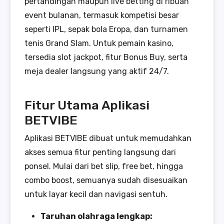
pertandingan maupun live betting di ribuan
event bulanan, termasuk kompetisi besar
seperti IPL, sepak bola Eropa, dan turnamen
tenis Grand Slam. Untuk pemain kasino,
tersedia slot jackpot, fitur Bonus Buy, serta
meja dealer langsung yang aktif 24/7.
Fitur Utama Aplikasi
BETVIBE
Aplikasi BETVIBE dibuat untuk memudahkan
akses semua fitur penting langsung dari
ponsel. Mulai dari bet slip, free bet, hingga
combo boost, semuanya sudah disesuaikan
untuk layar kecil dan navigasi sentuh.
Taruhan olahraga lengkap: