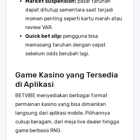
Market suspension:
pasar taruhan
dapat ditutup sementara saat terjadi
momen penting seperti kartu merah atau
review VAR.
Quick bet slip:
pengguna bisa
memasang taruhan dengan cepat
sebelum odds berubah lagi.
Game Kasino yang Tersedia
di Aplikasi
BETVIBE menyediakan berbagai format
permainan kasino yang bisa dimainkan
langsung dari aplikasi mobile. Pilihannya
cukup beragam, dari meja live dealer hingga
game berbasis RNG.