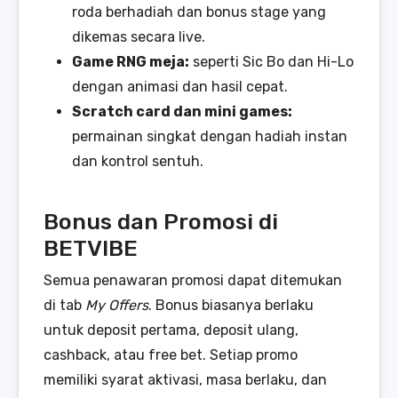
roda berhadiah dan bonus stage yang
dikemas secara live.
Game RNG meja:
seperti Sic Bo dan Hi-Lo
dengan animasi dan hasil cepat.
Scratch card dan mini games:
permainan singkat dengan hadiah instan
dan kontrol sentuh.
Bonus dan Promosi di
BETVIBE
Semua penawaran promosi dapat ditemukan
di tab
My Offers
. Bonus biasanya berlaku
untuk deposit pertama, deposit ulang,
cashback, atau free bet. Setiap promo
memiliki syarat aktivasi, masa berlaku, dan