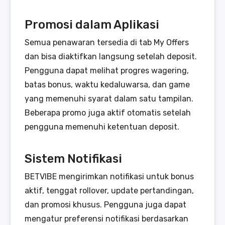
Promosi dalam Aplikasi
Semua penawaran tersedia di tab My Offers
dan bisa diaktifkan langsung setelah deposit.
Pengguna dapat melihat progres wagering,
batas bonus, waktu kedaluwarsa, dan game
yang memenuhi syarat dalam satu tampilan.
Beberapa promo juga aktif otomatis setelah
pengguna memenuhi ketentuan deposit.
Sistem Notifikasi
BETVIBE mengirimkan notifikasi untuk bonus
aktif, tenggat rollover, update pertandingan,
dan promosi khusus. Pengguna juga dapat
mengatur preferensi notifikasi berdasarkan