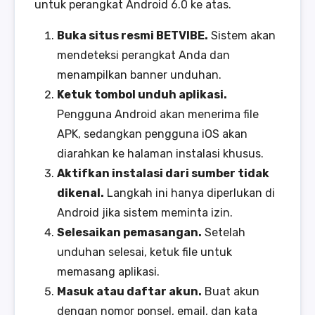
untuk perangkat Android 6.0 ke atas.
Buka situs resmi BETVIBE.
Sistem akan
mendeteksi perangkat Anda dan
menampilkan banner unduhan.
Ketuk tombol unduh aplikasi.
Pengguna Android akan menerima file
APK, sedangkan pengguna iOS akan
diarahkan ke halaman instalasi khusus.
Aktifkan instalasi dari sumber tidak
dikenal.
Langkah ini hanya diperlukan di
Android jika sistem meminta izin.
Selesaikan pemasangan.
Setelah
unduhan selesai, ketuk file untuk
memasang aplikasi.
Masuk atau daftar akun.
Buat akun
dengan nomor ponsel, email, dan kata