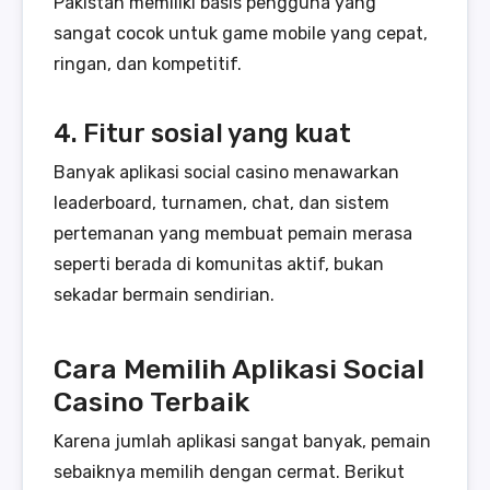
Pakistan memiliki basis pengguna yang
sangat cocok untuk game mobile yang cepat,
ringan, dan kompetitif.
4. Fitur sosial yang kuat
Banyak aplikasi social casino menawarkan
leaderboard, turnamen, chat, dan sistem
pertemanan yang membuat pemain merasa
seperti berada di komunitas aktif, bukan
sekadar bermain sendirian.
Cara Memilih Aplikasi Social
Casino Terbaik
Karena jumlah aplikasi sangat banyak, pemain
sebaiknya memilih dengan cermat. Berikut