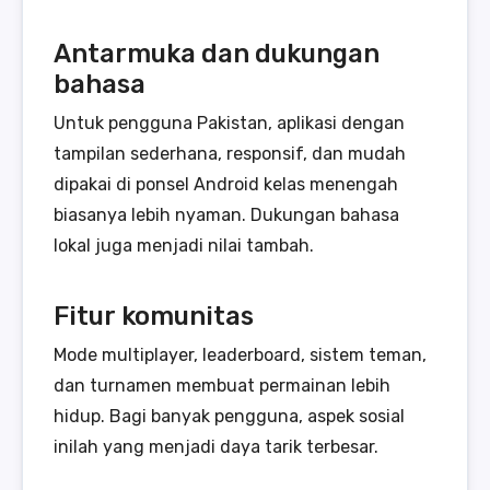
Antarmuka dan dukungan
bahasa
Untuk pengguna Pakistan, aplikasi dengan
tampilan sederhana, responsif, dan mudah
dipakai di ponsel Android kelas menengah
biasanya lebih nyaman. Dukungan bahasa
lokal juga menjadi nilai tambah.
Fitur komunitas
Mode multiplayer, leaderboard, sistem teman,
dan turnamen membuat permainan lebih
hidup. Bagi banyak pengguna, aspek sosial
inilah yang menjadi daya tarik terbesar.