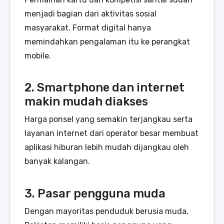
menjadi bagian dari aktivitas sosial
masyarakat. Format digital hanya
memindahkan pengalaman itu ke perangkat
mobile.
2. Smartphone dan internet
makin mudah diakses
Harga ponsel yang semakin terjangkau serta
layanan internet dari operator besar membuat
aplikasi hiburan lebih mudah dijangkau oleh
banyak kalangan.
3. Pasar pengguna muda
Dengan mayoritas penduduk berusia muda,