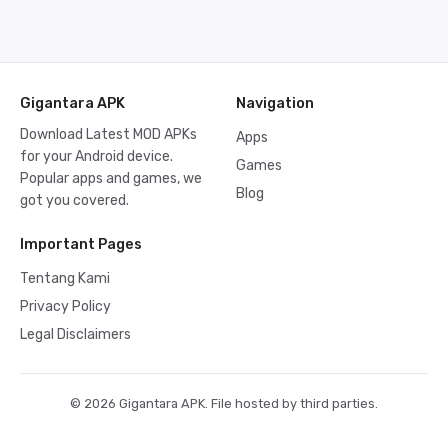
Gigantara APK
Navigation
Download Latest MOD APKs
Apps
for your Android device.
Games
Popular apps and games, we
Blog
got you covered.
Important Pages
Tentang Kami
Privacy Policy
Legal Disclaimers
© 2026 Gigantara APK. File hosted by third parties.