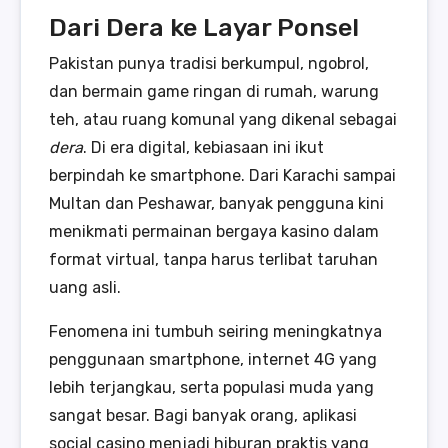
Dari Dera ke Layar Ponsel
Pakistan punya tradisi berkumpul, ngobrol,
dan bermain game ringan di rumah, warung
teh, atau ruang komunal yang dikenal sebagai
dera
. Di era digital, kebiasaan ini ikut
berpindah ke smartphone. Dari Karachi sampai
Multan dan Peshawar, banyak pengguna kini
menikmati permainan bergaya kasino dalam
format virtual, tanpa harus terlibat taruhan
uang asli.
Fenomena ini tumbuh seiring meningkatnya
penggunaan smartphone, internet 4G yang
lebih terjangkau, serta populasi muda yang
sangat besar. Bagi banyak orang, aplikasi
social casino menjadi hiburan praktis yang