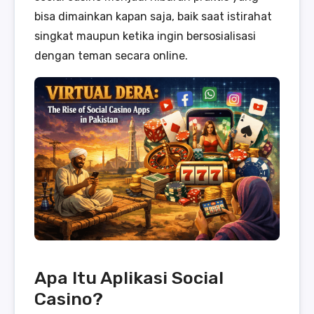
bisa dimainkan kapan saja, baik saat istirahat
singkat maupun ketika ingin bersosialisasi
dengan teman secara online.
Apa Itu Aplikasi Social
Casino?