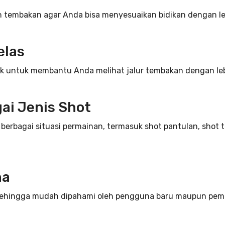
embakan agar Anda bisa menyesuaikan bidikan dengan leb
elas
dik untuk membantu Anda melihat jalur tembakan dengan le
ai Jenis Shot
rbagai situasi permainan, termasuk shot pantulan, shot 
na
ehingga mudah dipahami oleh pengguna baru maupun pema