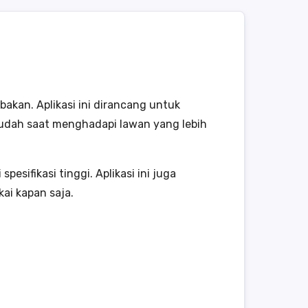
akan. Aplikasi ini dirancang untuk
udah saat menghadapi lawan yang lebih
esifikasi tinggi. Aplikasi ini juga
ai kapan saja.