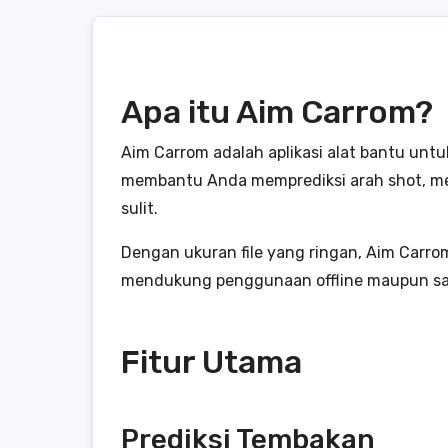
Apa itu Aim Carrom?
Aim Carrom adalah aplikasi alat bantu unt
membantu Anda memprediksi arah shot, men
sulit.
Dengan ukuran file yang ringan, Aim Carrom 
mendukung penggunaan offline maupun saat 
Fitur Utama
Prediksi Tembakan