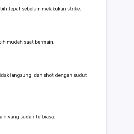
ih tepat sebelum melakukan strike.
bih mudah saat bermain.
tidak langsung, dan shot dengan sudut
in yang sudah terbiasa.