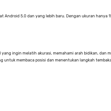
Android 5.0 dan yang lebih baru. Dengan ukuran hanya 15 MB
ol yang ingin melatih akurasi, memahami arah bidikan, dan 
g untuk membaca posisi dan menentukan langkah tembakan 