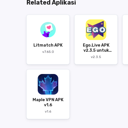
Related Aplikasi
Litmatch APK
Ego.Live APK
v2.3.5 untuk
v7.65.0
Android
v2.3.5
Maple VPN APK
v1.6
v1.6