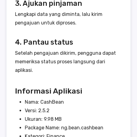
3. Ajukan pinjaman
Lengkapi data yang diminta, lalu kirim
pengajuan untuk diproses.
4. Pantau status
Setelah pengajuan dikirim, pengguna dapat
memeriksa status proses langsung dari
aplikasi.
Informasi Aplikasi
Nama: CashBean
Versi: 2.5.2
Ukuran: 9.98 MB
Package Name: ng.bean.cashbean
Kategori: Finance