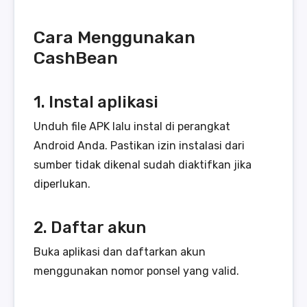
Cara Menggunakan
CashBean
1. Instal aplikasi
Unduh file APK lalu instal di perangkat
Android Anda. Pastikan izin instalasi dari
sumber tidak dikenal sudah diaktifkan jika
diperlukan.
2. Daftar akun
Buka aplikasi dan daftarkan akun
menggunakan nomor ponsel yang valid.