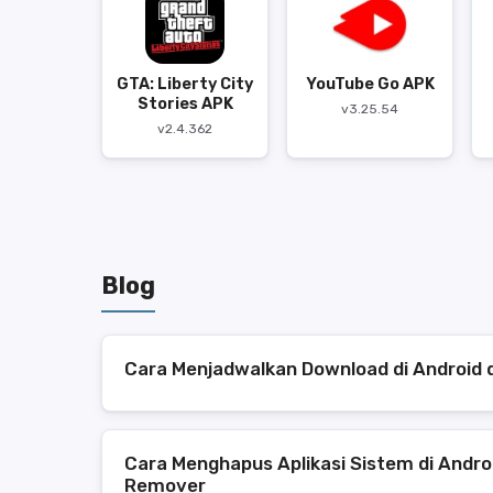
GTA: Liberty City
YouTube Go APK
Stories APK
v3.25.54
v2.4.362
Blog
Cara Menjadwalkan Download di Android
Cara Menghapus Aplikasi Sistem di Andr
Remover