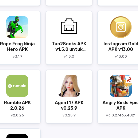
Rope Frog Ninja
Tun2Socks APK
Instagram Gol
Hero APK
v1.5.0 untuk
APK v13.00
Android
v3.1.7
v1.5.0
v13.00
Rumble APK
Agent17 APK
Angry Birds Epi
2.0.26
v0.25.9
APK
v2.0.26
v0.25.9
v3.0.27463.4821