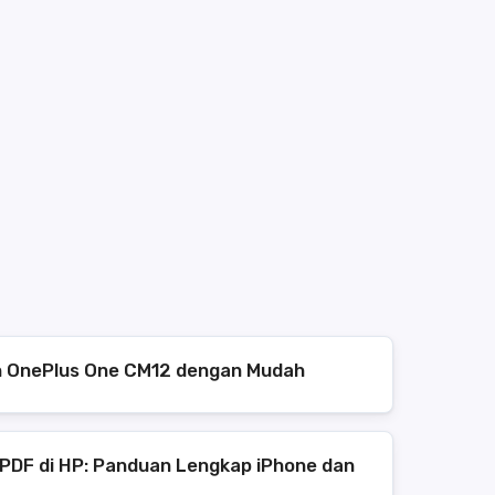
h OnePlus One CM12 dengan Mudah
PDF di HP: Panduan Lengkap iPhone dan