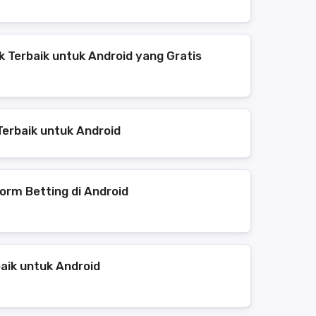
k Terbaik untuk Android yang Gratis
erbaik untuk Android
orm Betting di Android
baik untuk Android