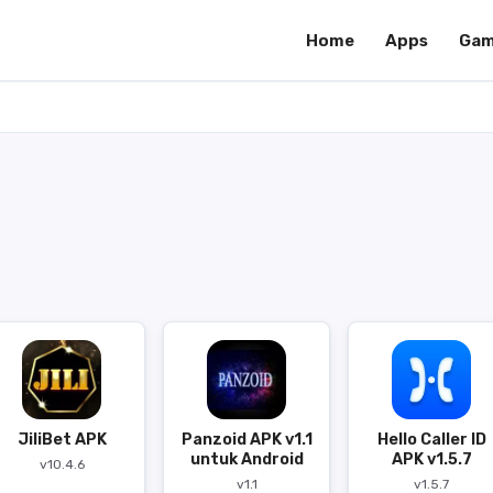
Home
Apps
Gam
JiliBet APK
Panzoid APK v1.1
Hello Caller ID
untuk Android
APK v1.5.7
v10.4.6
v1.1
v1.5.7