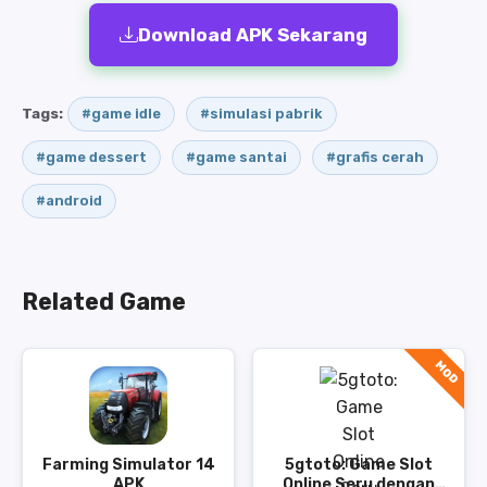
Download APK Sekarang
Tags:
#game idle
#simulasi pabrik
#game dessert
#game santai
#grafis cerah
#android
Related Game
MOD
Farming Simulator 14
5gtoto: Game Slot
APK
Online Seru dengan