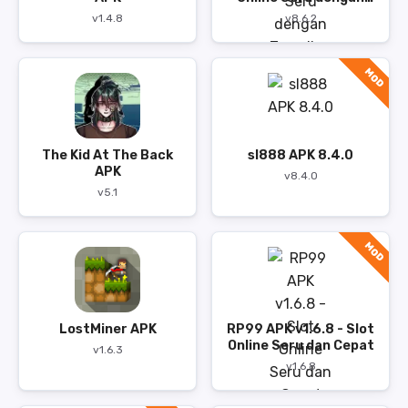
Tampilan Modern
v1.4.8
v8.6.2
MOD
The Kid At The Back
sl888 APK 8.4.0
APK
v8.4.0
v5.1
MOD
LostMiner APK
RP99 APK v1.6.8 - Slot
Online Seru dan Cepat
v1.6.3
v1.6.8