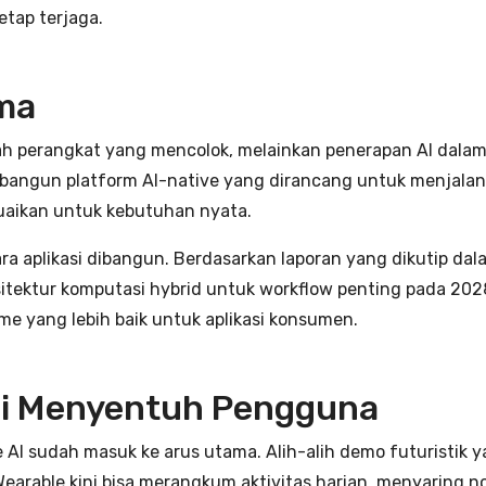
tap terjaga.
ama
lah perangkat yang mencolok, melainkan penerapan AI dalam 
bangun platform AI-native yang dirancang untuk menjalank
uaikan untuk kebutuhan nyata.
 aplikasi dibangun. Berdasarkan laporan yang dikutip dalam
sitektur komputasi hybrid untuk workflow penting pada 20
time yang lebih baik untuk aplikasi konsumen.
ai Menyentuh Pengguna
 sudah masuk ke arus utama. Alih-alih demo futuristik ya
earable kini bisa merangkum aktivitas harian, menyaring not