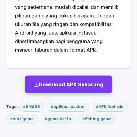
yang sederhana, mudah dipakai, dan memiliki
pilihan game yang cukup beragam. Dengan
ukuran file yang ringan dan kompatibilitas
Android yang luas, aplikasi ini layak
dipertimbangkan bagi pengguna yang
mencari hiburan dalam format APK.
Download APK Sekarang
Tags:
#SM605
#aplikasi casino
#APK Android
#slot game
#game kartu
#fishing game