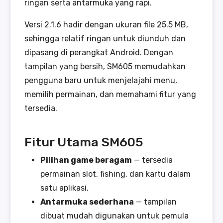
ringan serta antarmuka yang rapi.
Versi 2.1.6 hadir dengan ukuran file 25.5 MB,
sehingga relatif ringan untuk diunduh dan
dipasang di perangkat Android. Dengan
tampilan yang bersih, SM605 memudahkan
pengguna baru untuk menjelajahi menu,
memilih permainan, dan memahami fitur yang
tersedia.
Fitur Utama SM605
Pilihan game beragam
— tersedia
permainan slot, fishing, dan kartu dalam
satu aplikasi.
Antarmuka sederhana
— tampilan
dibuat mudah digunakan untuk pemula