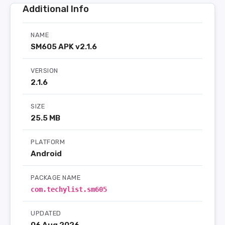
Additional Info
NAME
SM605 APK v2.1.6
VERSION
2.1.6
SIZE
25.5 MB
PLATFORM
Android
PACKAGE NAME
com.techylist.sm605
UPDATED