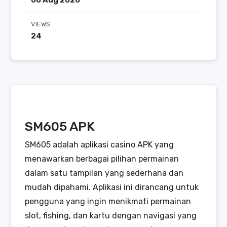
06 Aug 2026
VIEWS
24
SM605 APK
SM605 adalah aplikasi casino APK yang
menawarkan berbagai pilihan permainan
dalam satu tampilan yang sederhana dan
mudah dipahami. Aplikasi ini dirancang untuk
pengguna yang ingin menikmati permainan
slot, fishing, dan kartu dengan navigasi yang