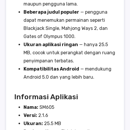
maupun pengguna lama.
Beberapa judul populer
— pengguna
dapat menemukan permainan seperti
Blackjack Single, Mahjong Ways 2, dan
Gates of Olympus 1000.
Ukuran aplikasi ringan
— hanya 25.5
MB, cocok untuk perangkat dengan ruang
penyimpanan terbatas.
Kompatibilitas Android
— mendukung
Android 5.0 dan yang lebih baru.
Informasi Aplikasi
Nama:
SM605
Versi:
2.1.6
Ukuran:
25.5 MB